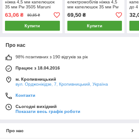
ніжка 4,5 мм капелюшок
електромобілів ніжка 4,5
капе
35 мм Pw 3505 Maruni
мм капелюшок 35 мм Pw
до 4
Японія
3505 EV Maruni Японія
63,06
69,50
32,
₴
₴
80,85 ₴
Купити
Купити
Про нас
98% позитивних з 190 відгуків за рік
Працює з 18.04.2016
м. Кропивницький
вул. Орджонікідзе, 7, Кропивницький, Україна
Контакти
Сьогодні вихідний
Показати весь графік роботи
Про нас