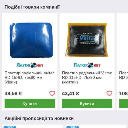
Подібні товари компанії
Пластир радіальний Vultec
Пластир радіальний Vultec
Плас
RD-15HD, 75х90 мм
RD-115HD, 75х90 мм
RD-2
(сірий)
(жовтий)
38,58
43,41
108
₴
₴
Купити
Купити
Акційні пропозиції та новинки
–30%
–28%