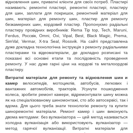
відновлення шин, приватні клієнти для своїх потреб. Пластирі
називають: ремонтні пластирі, ремонтні пластирі, пластиру
для шин, заплати для покришок, ремонтний матеріал для
шин, матеріал для ремонту шин, пластир для ремонту
безкамерних шин, кордовий пластир. Пропонуємо радіальні
пластиру провідних виробників: Rema Tip top, Tech, Maruni,
Ferdus, Россвік, Omni, Oxi, Vipal, Best, Black Magic, Prema,
SimVal, Vermar, X-tra Seal, Rossvik. На сайті представлена
дуже докладна технологічна інструкція з ремонту радіальними
пластирами та відеоматеріали, де докладно розписані та
показані всі основні етапи та послідовність проведення
ремонту. У нас дуже гарні ціни на кордові та металоордові
пластиру.
Витратні
матеріали для ремонту та відновлення шин
и
камер
велосипедів, мотоциклів, автобусів, легкових і
вантажних автомобілів, тракторів. Усунути пошкодження
колеса, зробити ремонт камери, відремонтувати шину можна
як на спеціалізованому шиномонтажі, сто або автосервісі, так і
вдома. Для цього треба знати технологію ремонту та купити
шиноремонтні матеріали. Ремонт камер і шин виконують
двома методами: без вулканізатора — цей метод називається
холодна вулканізація або використовують вулканізатор —
метод гарячої вулканізації. Витратні матеріали для