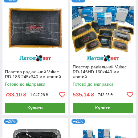
Пластир радіальний Vultec
Пластир радіальний Vultec
RD-146HD 160х440 мм
RD-186 245х340 мм жовтий
жовтий
Готово до відправки
Готово до відправки
733,10
535,14
₴
₴
1 047,28 ₴
743,25 ₴
Купити
Купити
–26%
–21%