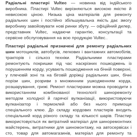
Радіальні пластирі Vultec
— новинка від індійського
виробника. Пластирі Vultec вирізняються високою якістю й
невисокою ціною. Низька ціна матеріалів для ремонту
радіальних шин і постійно збільшувальна якість дає змогу
виробнику завойовувати нові ринки збуту. — офіційний дилер,
представник Vultec, надаючи гарантію, консультації та
сервісне обслуговування на всю продукцію Vultec..
Пластирі радіальні призначені для ремонту радіальних
шин
мотоциклів, автобусів, легкових і вантажних автомобілів,
тракторів і сільхоз техніки. Радіальними пластирами
ремонтують покришки під час наскрізних пошкоджень із
порушенням корду, усувають пошкодження на бічній поверхні,
у плечовій зоні та на біговій доріжці радіальних шин, бічні
порізи шин, розриви з множинним ушкодженням корда,
розшарування, грижі. Ремонт пластирами можна проводити з
використанням комбінованої технології шиноремонту
методом холодної й гарячої вулканізації, використовуючи
вулканізатор і термоклей або без нього примощи
спеціального клею. До складу кордових пластирів входить
спеціальний корд різного складу та кількості шарів. Пластир
використовується як витратний матеріал для шиноремонтних
майстерень, витратники для шиномонтажу, на автосервісах і
сто, товар для автомагазинів, матеріал для ремонту та