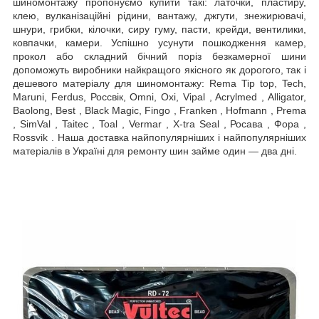
шиномонтажу пропонуємо купити такі: латочки, пластиру,
клею, вулканізаційні рідини, вантажу, джгути, знежирювачі,
шнури, грибки, кілочки, сиру гуму, пасти, крейди, вентилики,
ковпачки, камери. Успішно усунути пошкодження камер,
прокол або складний бічний поріз безкамерної шини
допоможуть виробники найкращого якісного як дорогого, так і
дешевого матеріалу для шиномонтажу: Rema Tip top, Tech,
Maruni, Ferdus, Россвік, Omni, Oxi, Vipal , Acrylmed , Alligator,
Baolong, Best , Black Magic, Fingo , Franken , Hofmann , Prema
, SimVal , Taitec , Toal , Vermar , X-tra Seal , Росава , Фора ,
Rossvik . Наша доставка найпопулярніших і найпопулярніших
матеріалів в Україні для ремонту шин займе один — два дні.