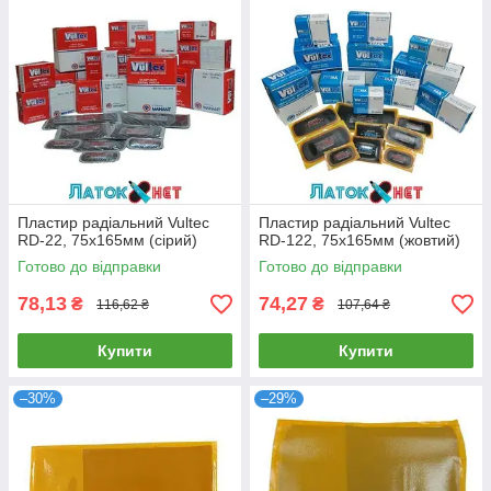
Пластир радіальний Vultec
Пластир радіальний Vultec
RD-22, 75х165мм (сірий)
RD-122, 75х165мм (жовтий)
Готово до відправки
Готово до відправки
78,13
74,27
₴
₴
116,62 ₴
107,64 ₴
Купити
Купити
–30%
–29%