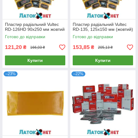
Пластир радіальний Vultec
Пластир радіальний Vultec
RD-126HD 90х250 мм жовтий
RD-135, 125х150 мм (жовтий)
Готово до відправки
Готово до відправки
121,20
153,85
₴
₴
166,03 ₴
205,13 ₴
Купити
Купити
–23%
–22%