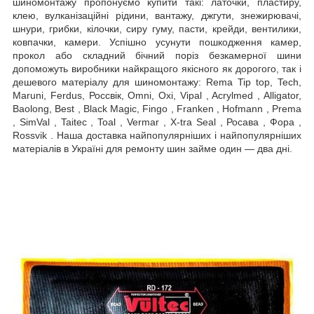
шиномонтажу пропонуємо купити такі: латочки, пластиру,
клею, вулканізаційні рідини, вантажу, джгути, знежирювачі,
шнури, грибки, кілочки, сиру гуму, пасти, крейди, вентилики,
ковпачки, камери. Успішно усунути пошкодження камер,
прокол або складний бічний поріз безкамерної шини
допоможуть виробники найкращого якісного як дорогого, так і
дешевого матеріалу для шиномонтажу: Rema Tip top, Tech,
Maruni, Ferdus, Россвік, Omni, Oxi, Vipal , Acrylmed , Alligator,
Baolong, Best , Black Magic, Fingo , Franken , Hofmann , Prema
, SimVal , Taitec , Toal , Vermar , X-tra Seal , Росава , Фора ,
Rossvik . Наша доставка найпопулярніших і найпопулярніших
матеріалів в Україні для ремонту шин займе один — два дні.