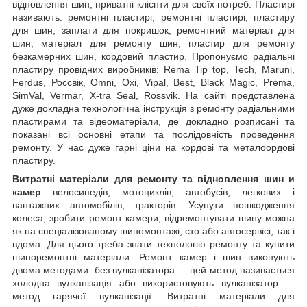
відновлення шин, приватні клієнти для своїх потреб. Пластирі
називають: ремонтні пластирі, ремонтні пластирі, пластиру
для шин, заплати для покришок, ремонтний матеріал для
шин, матеріал для ремонту шин, пластир для ремонту
безкамерних шин, кордовий пластир. Пропонуємо радіальні
пластиру провідних виробників: Rema Tip top, Tech, Maruni,
Ferdus, Россвік, Omni, Oxi, Vipal, Best, Black Magic, Prema,
SimVal, Vermar, X-tra Seal, Rossvik. На сайті представлена
дуже докладна технологічна інструкція з ремонту радіальними
пластирами та відеоматеріали, де докладно розписані та
показані всі основні етапи та послідовність проведення
ремонту. У нас дуже гарні ціни на кордові та металоордові
пластиру.
Витратні
матеріали для ремонту та відновлення шин
и
камер
велосипедів, мотоциклів, автобусів, легкових і
вантажних автомобілів, тракторів. Усунути пошкодження
колеса, зробити ремонт камери, відремонтувати шину можна
як на спеціалізованому шиномонтажі, сто або автосервісі, так і
вдома. Для цього треба знати технологію ремонту та купити
шиноремонтні матеріали. Ремонт камер і шин виконують
двома методами: без вулканізатора — цей метод називається
холодна вулканізація або використовують вулканізатор —
метод гарячої вулканізації. Витратні матеріали для