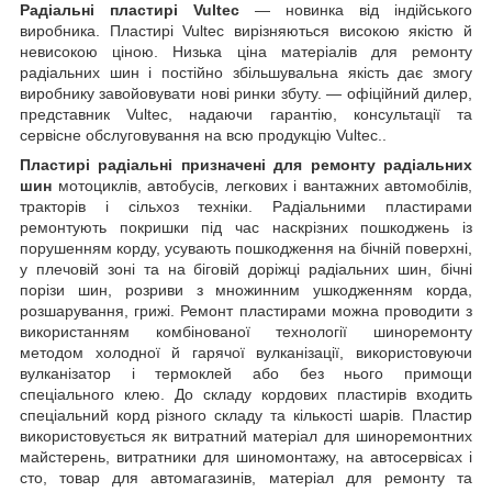
Радіальні пластирі Vultec
— новинка від індійського
виробника. Пластирі Vultec вирізняються високою якістю й
невисокою ціною. Низька ціна матеріалів для ремонту
радіальних шин і постійно збільшувальна якість дає змогу
виробнику завойовувати нові ринки збуту. — офіційний дилер,
представник Vultec, надаючи гарантію, консультації та
сервісне обслуговування на всю продукцію Vultec..
Пластирі радіальні призначені для ремонту радіальних
шин
мотоциклів, автобусів, легкових і вантажних автомобілів,
тракторів і сільхоз техніки. Радіальними пластирами
ремонтують покришки під час наскрізних пошкоджень із
порушенням корду, усувають пошкодження на бічній поверхні,
у плечовій зоні та на біговій доріжці радіальних шин, бічні
порізи шин, розриви з множинним ушкодженням корда,
розшарування, грижі. Ремонт пластирами можна проводити з
використанням комбінованої технології шиноремонту
методом холодної й гарячої вулканізації, використовуючи
вулканізатор і термоклей або без нього примощи
спеціального клею. До складу кордових пластирів входить
спеціальний корд різного складу та кількості шарів. Пластир
використовується як витратний матеріал для шиноремонтних
майстерень, витратники для шиномонтажу, на автосервісах і
сто, товар для автомагазинів, матеріал для ремонту та