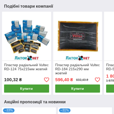
Подібні товари компанії
Пластир радіальний Vultec
Пластир радіальний Vultec
Плас
RD-124 75х215мм жовтий
RD-184 215х290 мм
RD-5
жовтий
1 8
100,32
596,40
₴
₴
693,49 ₴
1 879
Купити
Купити
Акційні пропозиції та новинки
–33%
–31%