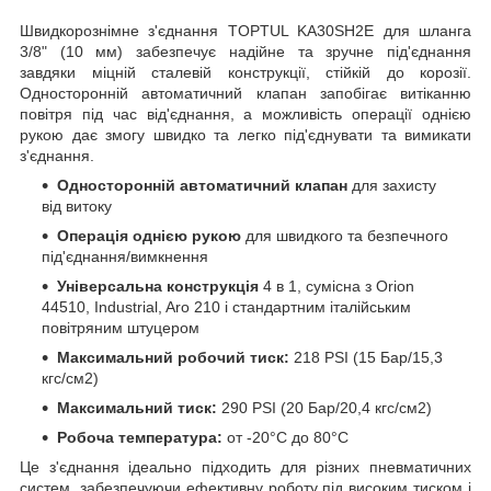
Швидкорознімне з'єднання TOPTUL KA30SH2E для шланга
3/8" (10 мм) забезпечує надійне та зручне під'єднання
завдяки міцній сталевій конструкції, стійкій до корозії.
Односторонній автоматичний клапан запобігає витіканню
повітря під час від'єднання, а можливість операції однією
рукою дає змогу швидко та легко під'єднувати та вимикати
з'єднання.
Односторонній автоматичний клапан
для захисту
від витоку
Операція однією рукою
для швидкого та безпечного
під'єднання/вимкнення
Універсальна конструкція
4 в 1, сумісна з Orion
44510, Industrial, Aro 210 і стандартним італійським
повітряним штуцером
Максимальний робочий тиск:
218 PSI (15 Бар/15,3
кгс/см2)
Максимальний тиск:
290 PSI (20 Бар/20,4 кгс/см2)
Робоча температура:
от -20°C до 80°C
Це з'єднання ідеально підходить для різних пневматичних
систем, забезпечуючи ефективну роботу під високим тиском і