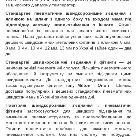
за широкого діапазону температур.
Стандартне пневматичне швидкорознімне з'єднання з
ялинкою на шланг з одного боку та входом мама під
відповідну частину швидкознімання з іншого
. Фітинг,
пневмороз'єм із насадкою для шланга часто називають
ялинка. Наша доставка найпопулярніших, найпопулярніших,
дешевих швидкознімних металевих фітингів із ялинкою 6 мм,
8 мм, 9 мм, 10 мм, 12 мм, 13 мм по Україні займе один — два
дні.
Стандартні швидкорознімні з'єднання й фітинги
— це
найпоширеніші пневматичні сполуки, більшість пневматичного
обладнання й інструменту ви зможете під'єднати цими
швидкознімачами. До стандартних швидкознімань можна
також під'єднувати фітинги типу
Milton
,
Orion
. Швидка
доставка популярних і дешевих стандартних пневматичних
швидкознімань в Україні займе один-два дні.
Повітряні швидкорознімні з'єднання
,
пневматичні
фітинги
застосовуються для швидкого під'єднання та
вимкнення пневмоінструменту та пневмообладнання до
магістралі стисненого повітря без вимкнення тиску повітря.
Фітинги пневматичні необхідні для якісного монтажу
пневматичної системи, без них систему не побудуєш.