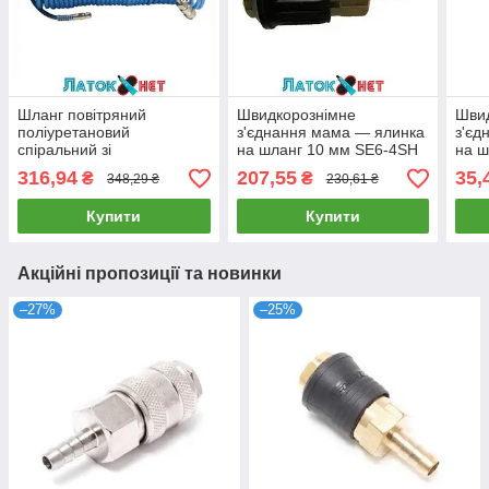
Шланг повітряний
Швидкорознімне
Шви
поліуретановий
з'єднання мама — ялинка
з'єд
спіральний зі
на шланг 10 мм SE6-4SH
на ш
швидкорознімним
Airkraft Італія
Airk
316,94
207,55
35,
₴
₴
348,29 ₴
230,61 ₴
з'єднанням 5,5х8мм 10 м
PT-1707 Intertool
Купити
Купити
Акційні пропозиції та новинки
–27%
–25%