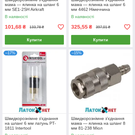
мама — ялинка на шланг 6
мама — ялинка на шланг 6
мм SE1-2SH Airkraft
мм 4462 Німеччина
Туреччина
В наявності
В наявності
101,68
325,55
₴
₴
133,78 ₴
397,01 ₴
Купити
Купити
–17%
–15%
Швидкорознімне з'єднання
Швидкорознімне з'єднання
на шланг 6 мм латунь PT-
мама — ялинка на шланг 8
1811 Intertool
мм 81-238 Міол