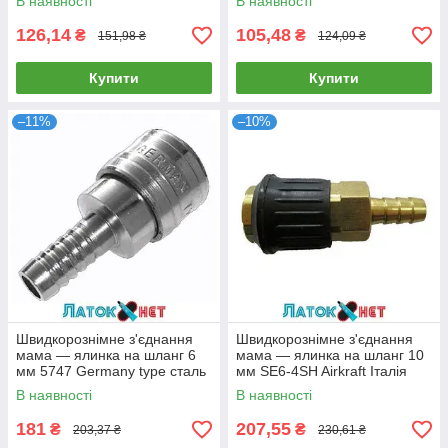
В наявності
В наявності
126,14
105,48
₴
₴
151,98 ₴
124,09 ₴
Купити
Купити
–11%
–10%
Швидкорознімне з'єднання
Швидкорознімне з'єднання
мама — ялинка на шланг 6
мама — ялинка на шланг 10
мм 5747 Germany type сталь
мм SE6-4SH Airkraft Італія
Польща
В наявності
В наявності
181
207,55
₴
₴
203,37 ₴
230,61 ₴