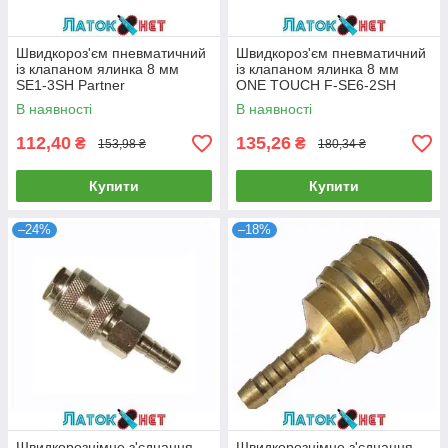
Швидкороз'єм пневматичний
Швидкороз'єм пневматичний
із клапаном ялинка 8 мм
із клапаном ялинка 8 мм
SE1-3SH Partner
ONE TOUCH F-SE6-2SH
Forsage
В наявності
В наявності
112,40
135,26
₴
₴
153,98 ₴
180,34 ₴
Купити
Купити
–24%
–18%
Швидкорознімне з'єднання
Швидкорознімне з'єднання