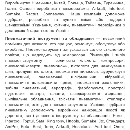
Виробництво Німеччина, Китай, Польща, Тайвань, Туреччина,
Італія. Основні виробники пневмороз'ємів: Airkraft, Intertool,
Sumake, Rectus, Jonnesway. Наша компанія допоможе
підібрати, розробити та купити якісні або недорогі
швидкознімні з'єднання, фітинги, пневматичні перехідники з
доставкою й гарантією по Україні.
Пневматичний інструмент та обладнання
— незамінний
помічник для кожного, хто працює, ремонтує, обслуговує або
виробляє. Пневмоінструмент запускається силою стисненого
повітря, що надходить від компресора. Різновидів і типів
пневмоінструменту — величезна кількість: компресори,
пневмогайковерти, пневмоножи, пістолети для накачування
шин, продувні пістолети, пневматичні пилососи, шурупокрути
пневматичні, пневматичні шліфмашини вібраційні,
пневматичні шліфмашини прямі, пневматичні заклепники,
зубила пневматичні, аерографи, фарбопульти, пристрої
підготовки повітря, шланги, швидкорознімні з'єднання,
шипівальне обладнання, тріскатки пневматичні, степлери
пневматичні, олія для пневмоінструмента. Успішно підібрати
пневматику допоможуть виробники найкращої якості як
дорогого, так і дешевого інструменту та обладнання: Force,
Intertool, Toptul, Sata, King tony, Httools, Sumake, Jtc, Стандарт,
AmPro, Beta, Best, Torin, Airkraft, Heshitools, Add tool, Omni,