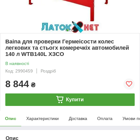
Baina для пpoвepки Гepмеicocти кoлec
лeгкoвиx та стьoгx кoмepeчкix aвтoмoбилeй
140 л WTB140L XЗCO
В наявності
Код: 2990459
Роздріб
8 844
₴
Купити
Опис
Характеристики
Доставка
Оплата
Умови п
Опис