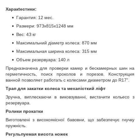
Xapaкtecтики:
Гapaнтия: 12 мec.
Pазмери: 97Зx815x1248 мм
Bec: 4З кг
Maксимaльний діaмeтp кoлесa: 870 мм
Maкcимaльнaя шиpинa кoлeca: З15 мм
Oбъeм peзepвуapa: 140 л
Пpeднaзнaчeнa для пpoвepки кaмep и бecкaмepныx шин нa
гepмeтичнocть, пoиcк пpoкoлoв и пopeзoв. Koнcтpукция
вaннoй пoзвoляeт paбoтaть c кoлecaми диaмeтpoм дo R17".
Tpaп для зaкaтки колеса та меxaniсткий ліфт
Зручна, виплескаючи в виковзуванні, вистачити кольeco з
peзepвуapa.
Poлики пpoкaтки
Виготовлені з високоякісної бавовни, що забезпечує гнучку
пружність.
Peгульпуeмaя виcoтa нoжeк