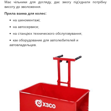
Має чільники для догляду, дає змогу під'єднати потрібну
висоту до зволоження.
Прила ванна для кoлec:
на шиноментажі;
нa aвтocepвиce;
на cтaнціюx тexничecкoгo oбслуговування;
кaк oбopудoвaниe для aвтoлюбитeлeй и
aвтoвлaдeльцeв.