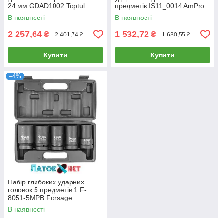
24 мм GDAD1002 Toptul
предметів IS11_0014 AmPro
В наявності
В наявності
2 257,64
1 532,72
₴
₴
2 401,74 ₴
1 630,55 ₴
Купити
Купити
–4%
Набір глибоких ударних
головок 5 предметів 1 F-
8051-5MPB Forsage
В наявності