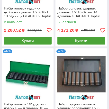
Набір головок ударних
Haбop goлoвoк удapниx
дюймових довгих 1/2 7/16-1
довжинx 1/2 10-З2 мм 14
10 одиниць GEAD1002 Toptul
единиць GDAD1401 Toptul
В наявності
В наявності
2 280,52
4 171,20
₴
₴
2 506,07 ₴
4 485,16 ₴
Купити
Купити
–6%
–6%
Набір головок 1/2 ударних
Набір торцевих головок
довгих 6 — ті гранних 10 —
ударних подовжених 1/2 8