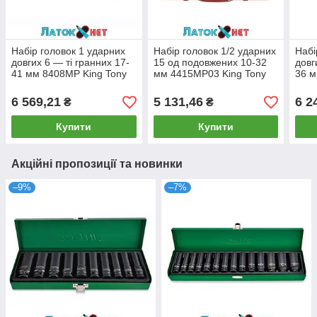
Набір головок 1 ударних
Набір головок 1/2 ударних
Набі
довгих 6 — ті гранних 17-
15 од подовжених 10-32
довг
41 мм 8408MP King Tony
мм 4415MP03 King Tony
36 м
6 569,21
5 131,46
6 2
₴
₴
Купити
Купити
Акційні пропозиції та новинки
–9%
–7%