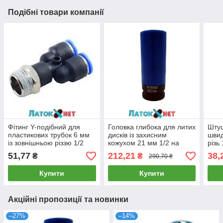
Подібні товари компанії
Фітинг Y-подібний для
Головка глибока для литих
Шту
пластикових трубок 6 мм
дисків із захисним
швид
із зовнішньою різзю 1/2
кожухом 21 мм 1/2 на
різь
RF-SPX06-04 Rock Force
пластиковому тримачі F-
трим
51,77
212,21
38,
₴
₴
290,70 ₴
4458521C Forsage
Forc
Купити
Купити
Акційні пропозиції та новинки
–27%
–14%