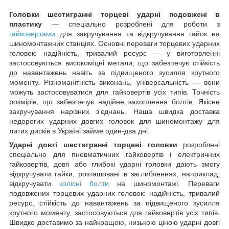
Головки шестигранні торцеві ударні подовжені в
пластику
— спеціально розроблені для роботи з
гайковертами
для закручування та відкручування гайок на
шиномонтажних станціях. Основні переваги торцевих ударних
головок: надійність, тривалий ресурс — у виготовленні
застосовуються високоміцні метали, що забезпечує стійкість
до навантажень навіть за підвищеного зусилля крутного
моменту. Різноманітність виконань, універсальність — вони
можуть застосовуватися для гайковертів усіх типів. Точність
розмірів, що забезпечує надійне захоплення болтів. Якісне
закручування нарізних з'єднань. Наша швидка доставка
недорогих ударних довгих головок для шиномонтажу для
литих дисків в Україні займе один-два дні.
Ударні довгі шестигранні торцеві головки
розроблені
спеціально для пневматичних гайковертів і електричних
гайковертів, довгі або глибокі ударні головки дають змогу
відкручувати гайки, розташовані в заглибленнях, наприклад,
відкручувати
колісні болти
на шиномонтажі. Переваги
подовжених торцевих ударних головок: надійність, тривалий
ресурс, стійкість до навантажень за підвищеного зусилля
крутного моменту, застосовуються для гайковертів усіх типів.
Швидко доставимо за найкращою, низькою ціною ударні довгі