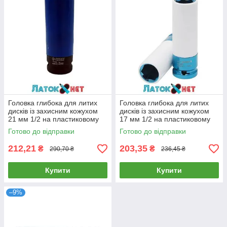
Головка глибока для литих
Головка глибока для литих
дисків із захисним кожухом
дисків із захисним кожухом
21 мм 1/2 на пластиковому
17 мм 1/2 на пластиковому
тримачі F-4458521C Forsage
тримачі RF-4458517C Rock
Готово до відправки
Готово до відправки
Force
212,21
203,35
₴
₴
290,70 ₴
236,45 ₴
Купити
Купити
–9%