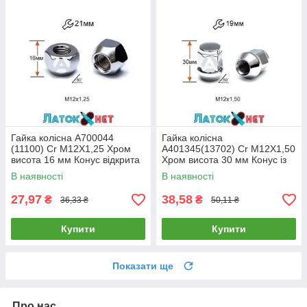
Гайка колісна A700044
Гайка колісна
(11100) Cr M12X1,25 Хром
A401345(13702) Cr M12X1,50
висота 16 мм Конус відкрита
Хром висота 30 мм Конус із
ключ 21 мм
виступ закр ключ 19 мм
В наявності
В наявності
27,97
38,58
₴
₴
36,33 ₴
50,11 ₴
Купити
Купити
Показати ще
Про нас