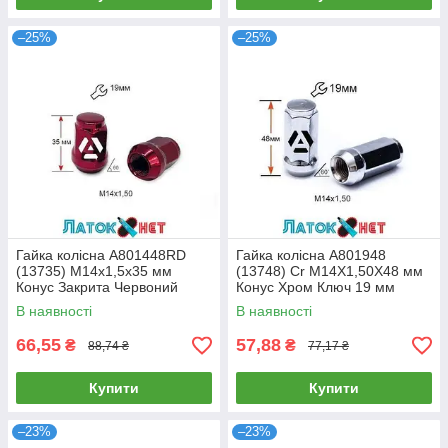
–25%
–25%
Гайка колісна A801448RD
Гайка колісна A801948
(13735) M14х1,5х35 мм
(13748) Cr M14Х1,50Х48 мм
Конус Закрита Червоний
Конус Хром Ключ 19 мм
Хром Ключ 19
В наявності
В наявності
66,55
57,88
₴
₴
88,74 ₴
77,17 ₴
Купити
Купити
–23%
–23%