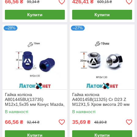
66,56
426,41
₴
₴
99,34 ₴
609,15 ₴
Купити
Купити
–28%
–27%
Гайка колісна
Гайка колісна
A801445BU(13735)
A400145B(11325) Cr D23 Z
M12х1,5х35 мм Конус Mazda,
M12X1,5 Хром висота 20 мм
Kia, Hyundai, Daihatsu
Сфера з виступом відкрита
В наявності
В наявності
Закрита Синій Хром Ключ 19
ключ 19 мм
66,56
35,69
₴
₴
92,44 ₴
48,89 ₴
Купити
Купити