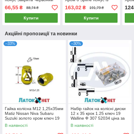
Хром Ключ 19
виступом діаметр
66,55
163,02
124
₴
₴
88,74 ₴
191,79 ₴
Cпецключа 20 мм
Купити
Купити
Акційні пропозиції та новинки
–33%
–30%
Гайка колісна M12 1,25х35мм
Набір гайок на колісні диски
Matiz Nissan Niva Subaru
12 x 35 крок 1.25 ключ 19
Suzuki золото хром ключ 19
Walline Ф 307 52034 ціна за
A801444GD (13735)
паковання 20 шт.
В наявності
В наявності