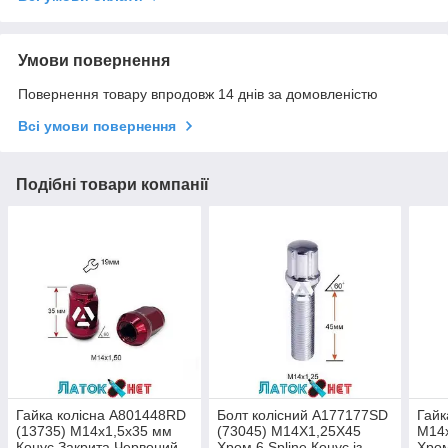
Умови повернення
Повернення товару впродовж 14 днів за домовленістю
Всі умови повернення
Подібні товари компанії
Гайка колісна A801448RD
Болт колісний A177177SD
Гайк
(13735) M14х1,5х35 мм
(73045) M14X1,25X45
M14
Конус Закрита Червоний
Хром 6 Spline Конус із
Хро