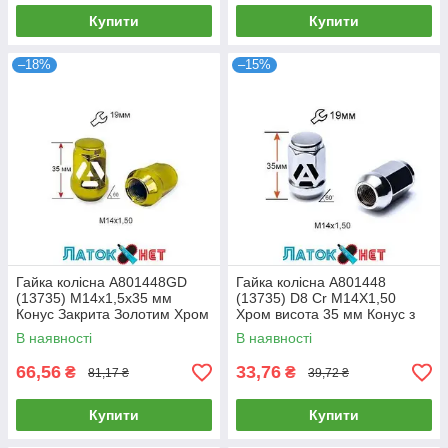
Купити
Купити
–18%
–15%
Гайка колісна A801448GD
Гайка колісна A801448
(13735) M14х1,5х35 мм
(13735) D8 Cr M14X1,50
Конус Закрита Золотим Хром
Хром висота 35 мм Конус з
Ключ 19
виступом закриті ключ 19 мм
В наявності
В наявності
66,56
33,76
₴
₴
81,17 ₴
39,72 ₴
Купити
Купити