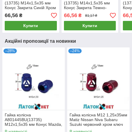
(13735) M14х1,5х35 мм
(13735) M14х1,5х35 мм
(137
Конус Закрита Синій Хром
Конус Закрита Темно-
Кону
Ключ 19
сірий Ключ 19
Хро
66,56
66,56
66,
₴
₴
81,17 ₴
Купити
Купити
Акційні пропозиції та новинки
–28%
–24%
Гайка колісна
Гайка колісна M12 1,25х35мм
A801445BU(13735)
Matiz Nissan Niva Subaru
M12х1,5х35 мм Конус Mazda,
Suzuki червоний хром ключ
Kia, Hyundai, Daihatsu
19 A801444RD (13735)
В наявності
В наявності