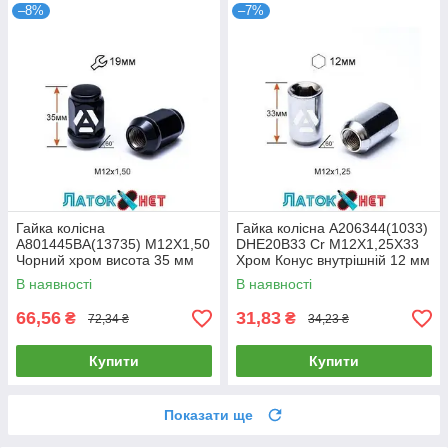
–8%
–7%
Гайка колісна
Гайка колісна A206344(1033)
A801445BA(13735) M12X1,50
DHE20B33 Cr M12X1,25X33
Чорний хром висота 35 мм
Хром Конус внутрішній 12 мм
Конус з виступом закритий
шестигранник діаметр 20 мм
В наявності
В наявності
ключ 19 мм
66,56
31,83
₴
₴
72,34 ₴
34,23 ₴
Купити
Купити
Показати ще