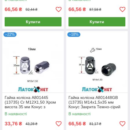
Закрита Синій Хром Ключ 19
66,56
66,56
₴
₴
92,44 ₴
87,58 ₴
Купити
Купити
–22%
–18%
Гайка колісна A801445
Гайка колісна A801448GB
(13735) Cr M12X1,50 Хром
(13735) M14х1,5х35 мм
висота 35 мм Конус з
Конус Закрита Темно-сірий
виступом закритий ключ 19
Ключ 19
В наявності
В наявності
мм
33,76
66,56
₴
₴
43,28 ₴
81,17 ₴