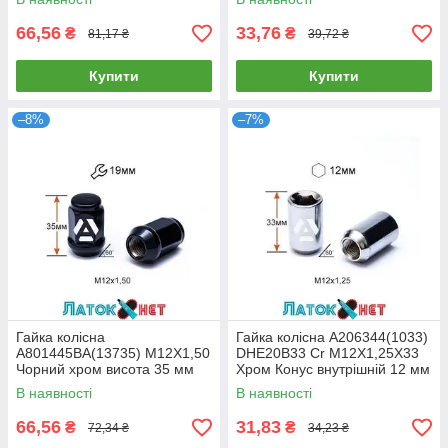
66,56
33,76
₴
₴
81,17 ₴
39,72 ₴
Купити
Купити
–8%
–7%
Гайка колісна
Гайка колісна A206344(1033)
A801445BA(13735) M12X1,50
DHE20B33 Cr M12X1,25X33
Чорний хром висота 35 мм
Хром Конус внутрішній 12 мм
Конус з виступом закритий
шестигранник діаметр 20 мм
В наявності
В наявності
ключ 19 мм
66,56
31,83
₴
₴
72,34 ₴
34,23 ₴