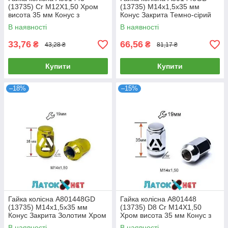
(13735) Cr M12X1,50 Хром
(13735) M14х1,5х35 мм
висота 35 мм Конус з
Конус Закрита Темно-сірий
виступом закритий ключ 19
Ключ 19
В наявності
В наявності
мм
33,76
66,56
₴
₴
43,28 ₴
81,17 ₴
Купити
Купити
–18%
–15%
Гайка колісна A801448GD
Гайка колісна A801448
(13735) M14х1,5х35 мм
(13735) D8 Cr M14X1,50
Конус Закрита Золотим Хром
Хром висота 35 мм Конус з
Ключ 19
виступом закриті ключ 19 мм
В наявності
В наявності