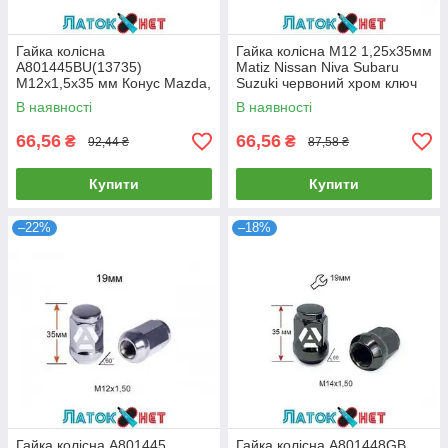
Гайка колісна
Гайка колісна M12 1,25х35мм
A801445BU(13735)
Matiz Nissan Niva Subaru
M12х1,5х35 мм Конус Mazda,
Suzuki червоний хром ключ
Kia, Hyundai, Daihatsu
19 A801444RD (13735)
В наявності
В наявності
Закрита Синій Хром Ключ 19
66,56
66,56
₴
₴
92,44 ₴
87,58 ₴
Купити
Купити
–22%
–18%
Гайка колісна A801445
Гайка колісна A801448GB