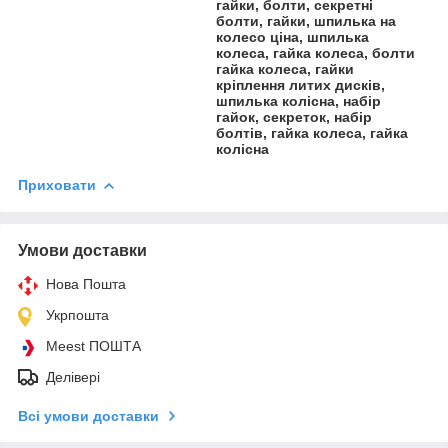
гайки, болти, секретні
болти, гайки, шпилька на
колесо ціна, шпилька
колеса, гайка колеса, болти
гайка колеса, гайки
кріплення литих дисків,
шпилька колісна, набір
гайок, секреток, набір
болтів, гайка колеса, гайка
колісна
Приховати
Умови доставки
Нова Пошта
Укрпошта
Meest ПОШТА
Делівері
Всі умови доставки