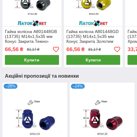
Гайка колісна A801448GB
Гайка колісна A801448GD
Гайк
(13735) M14х1,5х35 мм
(13735) M14х1,5х35 мм
(137
Конус Закрита Темно-
Конус Закрита Золотим
Хром
сірий Ключ 19
Хром Ключ 19
з ви
66,56
66,56
33,
₴
₴
81,17 ₴
81,17 ₴
19 
Купити
Купити
Акційні пропозиції та новинки
–28%
–24%