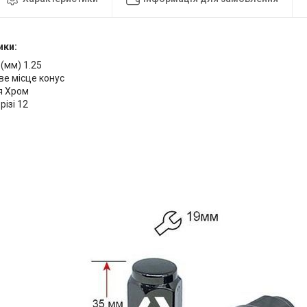
ики:
 (мм) 1.25
е місце конус
я Хром
різі 12