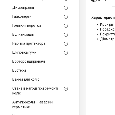
Дископравы
Гайковерти
Характерист
Крок різі
Голівки і воротки
Посадков
Покритт
Вулканізація
Діаметр 
Нарізка протектора
Шиповка гуми
Борторозширювачі
Бустери
Ванни для коліс
Стане в нагоді при ремонті
коліс
Антипроколи — аварійні
герметики