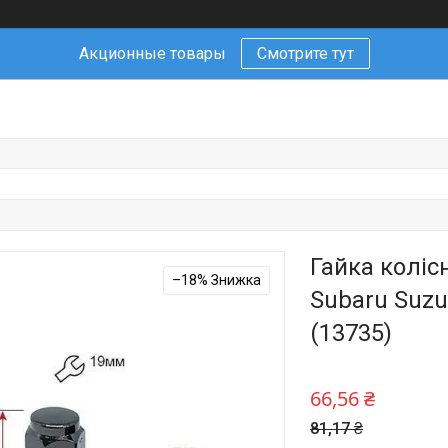
Акционные товары
Смотрите тут
Гайка коліс
–18%
Subaru Suzu
(13735)
66,56 ₴
81,17 ₴