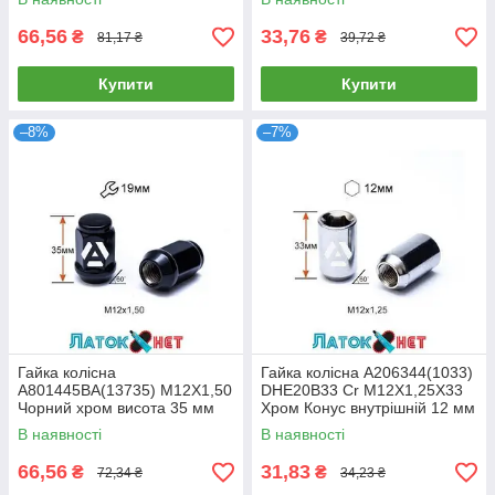
66,56
33,76
₴
₴
81,17 ₴
39,72 ₴
Купити
Купити
–8%
–7%
Гайка колісна
Гайка колісна A206344(1033)
A801445BA(13735) M12X1,50
DHE20B33 Cr M12X1,25X33
Чорний хром висота 35 мм
Хром Конус внутрішній 12 мм
Конус з виступом закритий
шестигранник діаметр 20 мм
В наявності
В наявності
ключ 19 мм
66,56
31,83
₴
₴
72,34 ₴
34,23 ₴