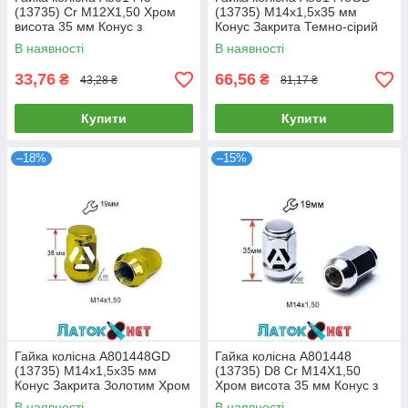
(13735) Cr M12X1,50 Хром
(13735) M14х1,5х35 мм
висота 35 мм Конус з
Конус Закрита Темно-сірий
виступом закритий ключ 19
Ключ 19
В наявності
В наявності
мм
33,76
66,56
₴
₴
43,28 ₴
81,17 ₴
Купити
Купити
–18%
–15%
Гайка колісна A801448GD
Гайка колісна A801448
(13735) M14х1,5х35 мм
(13735) D8 Cr M14X1,50
Конус Закрита Золотим Хром
Хром висота 35 мм Конус з
Ключ 19
виступом закриті ключ 19 мм
В наявності
В наявності