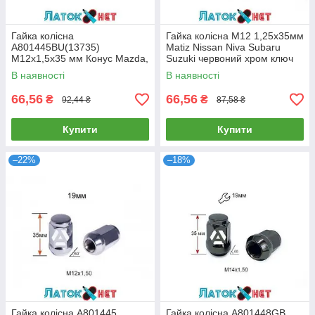
Гайка колісна
Гайка колісна M12 1,25х35мм
A801445BU(13735)
Matiz Nissan Niva Subaru
M12х1,5х35 мм Конус Mazda,
Suzuki червоний хром ключ
Kia, Hyundai, Daihatsu
19 A801444RD (13735)
В наявності
В наявності
Закрита Синій Хром Ключ 19
66,56
66,56
₴
₴
92,44 ₴
87,58 ₴
Купити
Купити
–22%
–18%
Гайка колісна A801445
Гайка колісна A801448GB