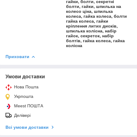
гайки, болти, секретні
болти, гайки, шпилька на
колесо ціна, шпилька
колеса, гайка колеса, болти
гайка колеса, гайки
кріплення литих дисків,
шпилька колісна, набір
гайок, секреток, набір
болтів, гайка колеса, гайка
колісна
Приховати
Умови доставки
Нова Пошта
Укрпошта
Meest ПОШТА
Делівері
Всі умови доставки