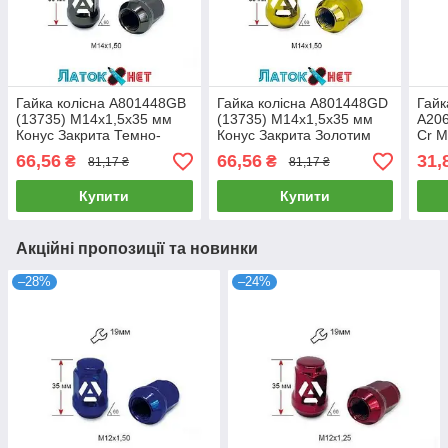
Гайка колісна A801448GB
Гайка колісна A801448GD
Гайк
(13735) M14х1,5х35 мм
(13735) M14х1,5х35 мм
A20
Конус Закрита Темно-
Конус Закрита Золотим
Cr 
сірий Ключ 19
Хром Ключ 19
Кону
66,56
66,56
31,
₴
₴
81,17 ₴
81,17 ₴
шест
мм
Купити
Купити
Акційні пропозиції та новинки
–28%
–24%