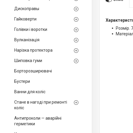
Дископравы
Гайковерти
Характерист
Розмір. 
Голівки і воротки
Матеріа
Вулканізація
Нарізка протектора
Шиповка гуми
Борторозширювачі
Бустери
Ванни для коліс
Стане в нагоді при ремонті
коліс
Антипроколи — аварійні
герметики