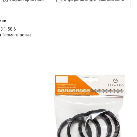
ики:
73,1-58,6
л Термопластик