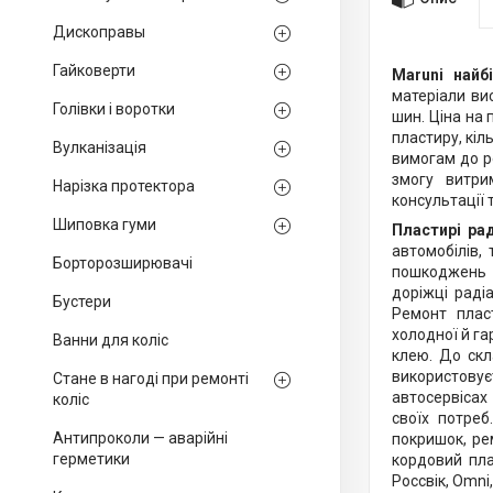
Дископравы
Гайковерти
Maruni найб
матеріали ви
Голівки і воротки
шин. Ціна на
пластиру, кіл
Вулканізація
вимогам до р
змогу витри
Нарізка протектора
консультації 
Шиповка гуми
Пластирі ра
автомобілів,
Борторозширювачі
пошкоджень і
доріжці раді
Бустери
Ремонт плас
холодної й га
Ванни для коліс
клею. До скл
використовує
Стане в нагоді при ремонті
автосервісах 
коліс
своїх потреб
Антипроколи — аварійні
покришок, ре
герметики
кордовий пла
Россвік, Omni,