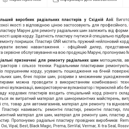
ільший виробник радіальних пластирів у Східній Азії
. Вигот
сокої якості з відповідною ціною застосовують для професійного,
 пластиру Маруні для ремонту радіальних шин залежить від форми 
ькості шарів корду. Здатність пластиру гнутися й спеціально підіб
емонту покришок. Пластирі GNR містять пружний нейлоновий корд 
мувати великі навантаження. - офіційний дилер, представни
та сервісне обслуговування на всю продукцію Маруні, пропонуємо M
діальні призначені для ремонту радіальних шин
мотоциклів, ав
 тракторів і сільхоз техніки. Радіальними пластирами ремонтуют
з порушенням корду, усувають пошкодження на бічній поверхні, 
альних шин, бічні порізи шин, розриви з множинним ушкодженням
тирами можна проводити з використанням комбінованої техн
рячої вулканізації, використовуючи вулканізатор і термоклей або 
аду кордових пластирів входить спеціальний корд різного склад
ться як витратний матеріал для шиноремонтних майстерень, ви
і сто, товар для автомагазинів, матеріал для ремонту та відновл
. Пластирі називають: ремонтні пластирі, ремонтні пластирі, п
монтний матеріал для шин, матеріал для ремонту шин, пластир 
стир. Пропонуємо радіальні пластиру провідних виробників: Rema T
 Oxi, Vipal, Best, Black Magic, Prema, SimVal, Vermar, X-tra Seal, Ros