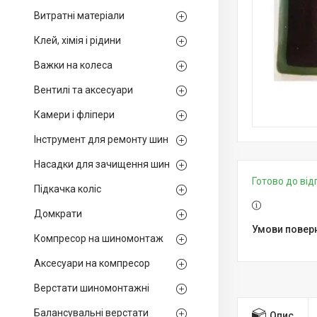
Витратні матеріали
Клей, хімія і рідини
Важки на колеса
Вентилі та аксесуари
Камери і фліпери
Інструмент для ремонту шин
Насадки для зачищення шин
Готово до ві
Підкачка коліс
Домкрати
Компресор на шиномонтаж
Аксесуари на компресор
Верстати шиномонтажні
Балансувальні верстати
Опис