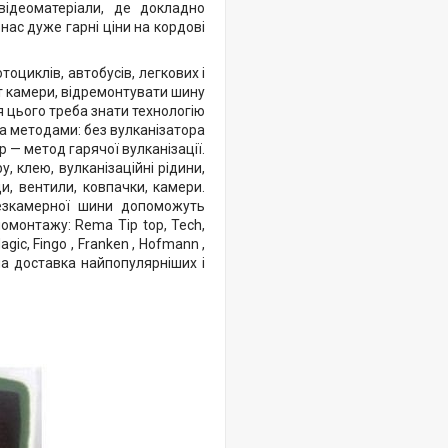
відеоматеріали, де докладно
 нас дуже гарні ціни на кордові
тоциклів, автобусів, легкових і
т камери, відремонтувати шину
я цього треба знати технологію
а методами: без вулканізатора
 — метод гарячої вулканізації.
, клею, вулканізаційні рідини,
ди, вентили, ковпачки, камери.
безкамерної шини допоможуть
омонтажу: Rema Tip top, Tech,
Magic, Fingo , Franken , Hofmann ,
Наша доставка найпопулярніших і