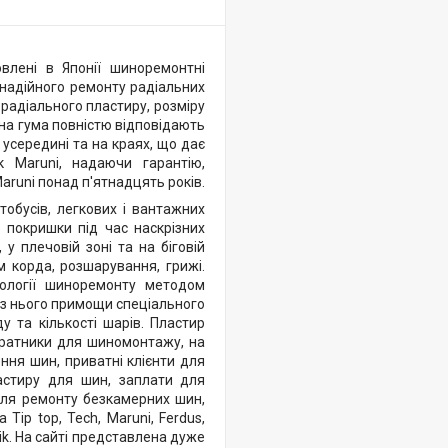
овлені в Японії шиноремонтні
 надійного ремонту радіальних
радіального пластиру, розміру
рана гума повністю відповідають
усередині та на краях, що дає
к Maruni, надаючи гарантію,
aruni понад п'ятнадцять років.
тобусів, легкових і вантажних
ь покришки під час наскрізних
у плечовій зоні та на біговій
 корда, розшарування, грижі.
ології шиноремонту методом
без нього примощи спеціального
у та кількості шарів. Пластир
тратники для шиномонтажу, на
ення шин, приватні клієнти для
ластиру для шин, заплати для
для ремонту безкамерних шин,
ip top, Tech, Maruni, Ferdus,
svik. На сайті представлена дуже