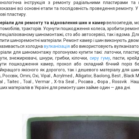
хнологічна інструкція з ремонту радіальними пластирами та 
показані всі основні етапи та послідовність проведення ремонту. У
ові пластиру.
еріали для ремонту та відновлення шин
и
камер
велосипедів, мо
томобілів, тракторів. Усунути пошкодження колеса, зробити ремон
пеціалізованому шиномонтажі, сто або автосервісі, так і вдома. Дл
упити шиноремонтні матеріали. Ремонт камер і шин виконують двом
називається холодна
вулканізація
або використовують вулканізатор
ріали для шиномонтажу пропонуємо купити такі: латочки, пластиру
ути, знежирювачі, шнури, грибки, кілочки,
сиру гуму
, пасти, крей
нути пошкодження камер, прокол або складний бічний поріз 
йкращого якісного як дорогого, так і дешевого матеріалу для шин
 Россвік, Omni, Oxi, Vipal , Acrylmed , Alligator, Baolong, Best , Black 
l , Taitec , Toal , Vermar , X-tra Seal , Росава , Фора , Rossvik . 
их матеріалів в Україні для ремонту шин займе один — два дні.