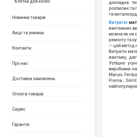
Клетки для колес
докладна те
розписані та 
та металоорд
Новинки товарів
Витратні
мат
вантажних ав
Акції та знижки
можна як на с
ремонту та к
— цей метод 
Контакти
Витратні мате
вантажу, джг
Успішно усу
Про нас
виробники на
Maruni, Ferdus,
Доставка замовлень
Prema , SimVa
найпопулярніш
Оплата товарів
Сервіс
Гарантія