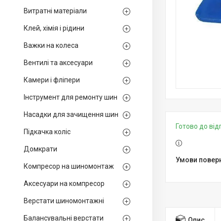
Витратні матеріали
Клей, хімія і рідини
Важки на колеса
Вентилі та аксесуари
Камери і фліпери
Інструмент для ремонту шин
Насадки для зачищення шин
Готово до ві
Підкачка коліс
Домкрати
Компресор на шиномонтаж
Аксесуари на компресор
Верстати шиномонтажні
Балансувальні верстати
Опис