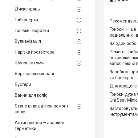
Дископравы
Гайковерти
Рекомендуєть
Грибок — це 
Голівки і воротки
радіальних і 
Вулканізація
За один робо
Ремонт грибк
Нарізка протектора
покришки ніж
Шиповка гуми
запобігаючи 
Запобігає пр
Борторозширювачі
та брекерног
Бустери
Для кращого 
Грибки дуже 
Ванни для коліс
Uni Seal, Min
Стане в нагоді при ремонті
Застосовуєть
коліс
інструментам
Антипроколи — аварійні
герметики