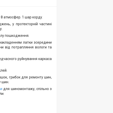
8 атмосфер. 1 шар корду.
жень, у протекторній частині
у.
налу пошкодження.
 накладенням латки зсередини
и від потрапляння вологи та
редчасного руйнування каркаса
лей.
ишок, грибок для ремонту шин,
у шин.
ли
для шиномонтажу, спільно з
ли.