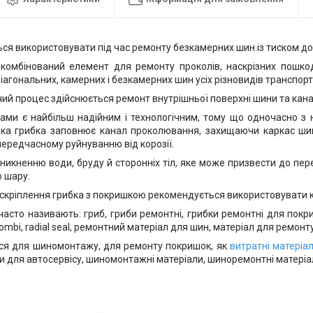
ся використовувати під час ремонту безкамерних шин із тиском до 
комбінований елемент для ремонту проколів, наскрізних пошкод
діагональних, камерних і безкамерних шин усіх різновидів транспорт
чий процес здійснюється ремонт внутрішньої поверхні шини та ка
ами є найбільш надійним і технологічним, тому що одночасно з
ка грибка заповнює канал проколювання, захищаючи каркас шин
передчасному руйнуванню від корозії.
оникненню води, бруду й сторонніх тіл, яке може призвести до пе
о шару.
скріплення грибка з покришкою рекомендується використовувати к
часто називають: гриб, гриби ремонтні, грибки ремонтні для покр
icombi, radial seal, ремонтний матеріал для шин, матеріал для ремонт
ся для шиномонтажу, для ремонту покришок, як
витратні матеріа
и для автосервісу, шиномонтажні матеріали, шиноремонтні матеріа