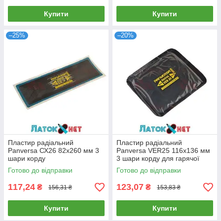
Купити
Купити
–25%
–20%
Пластир радіальний
Пластир радіальний
Panversa СХ26 82х260 мм 3
Panversa VER25 116х136 мм
шари корду
3 шари корду для гарячої
вулканізації
Готово до відправки
Готово до відправки
117,24
123,07
₴
₴
156,31 ₴
153,83 ₴
Купити
Купити