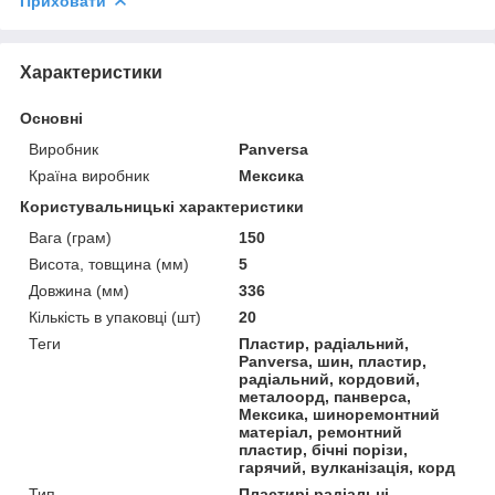
Приховати
Характеристики
Основні
Виробник
Panversa
Країна виробник
Мексика
Користувальницькі характеристики
Вага (грам)
150
Висота, товщина (мм)
5
Довжина (мм)
336
Кількість в упаковці (шт)
20
Теги
Пластир, радіальний,
Panversa, шин, пластир,
радіальний, кордовий,
металоорд, панверса,
Мексика, шиноремонтний
матеріал, ремонтний
пластир, бічні порізи,
гарячий, вулканізація, корд
Тип
Пластирі радіальні