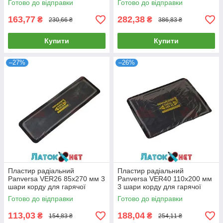
Готово до відправки
Готово до відправки
163,77
282,38
₴
₴
230,66 ₴
386,83 ₴
Купити
Купити
–27%
–26%
Пластир радіальний
Пластир радіальний
Panversa VER26 85х270 мм 3
Panversa VER40 110х200 мм
шари корду для гарячої
3 шари корду для гарячої
вулканізації
вулканізації
Готово до відправки
Готово до відправки
113,03
188,04
₴
₴
154,83 ₴
254,11 ₴