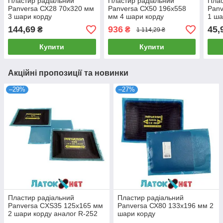
Пластир радіальний
Пластир радіальний
Плас
Panversa СХ28 70х320 мм
Panversa СХ50 196х558
Panv
3 шари корду
мм 4 шари корду
1 ша
144,69
936
45,
₴
₴
1 114,29 ₴
Купити
Купити
Акційні пропозиції та новинки
–29%
–27%
Пластир радіальний
Пластир радіальний
Panversa CXS35 125х165 мм
Panversa СХ80 133х196 мм 2
2 шари корду аналог R-252
шари корду