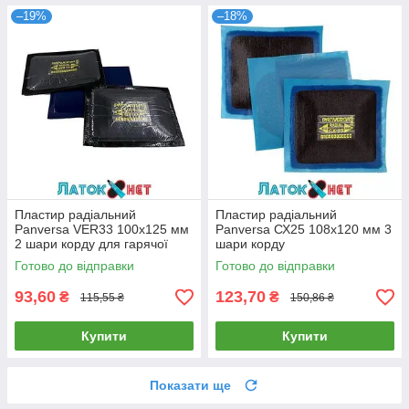
–19%
–18%
Пластир радіальний
Пластир радіальний
Panversa VER33 100х125 мм
Panversa СХ25 108х120 мм 3
2 шари корду для гарячої
шари корду
вулканізації
Готово до відправки
Готово до відправки
93,60
123,70
₴
₴
115,55 ₴
150,86 ₴
Купити
Купити
Показати ще