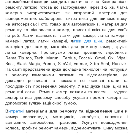
автомобільної камери виходить практично вічно. Камера після
ремонту латкою готова до застосування через 1-2 хв. Латка
камерна використовується як витратний матеріал для
шиноремонтних майстерень, витратники для шиномонтажу,
на автосервісах і сто, товар для автомагазинів, матеріал для
ремонту та відновлення камер, приватні клієнти для своїх
потреб. Латки називають: латки для камер, латки камерні,
камерні латки, латки камерні, л
атки для шин,
ремонтний
матеріал для камер, матеріал для ремонту камер, круглі,
латка камерна. Пропонуємо латки провідних виробників:
Rema Tip top, Tech, Maruni, Ferdus, Россвік, Omni, Oxi, Vipal,
Best, Black Magic, Prema, SimVal, Vermar, X-tra Seal, Rossvik.
На сайті представлена дуже докладна технологічна інструкція
з ремонту камерними латками та відеоматеріали, де
докладно розписані та показані всі основні етапи та
послідовність проведення ремонту. У нас дуже гарні ціни на
ремонтні латки. Ремонт камер латками та клеєм — чудова
альтернатива дідовому способу усувати прокол камери за
допомогою вулканізації сирої гумою.
В
итратні
матеріали для ремонту та відновлення шин
и
камер
велосипедів, мотоциклів, автобусів, легкових і
вантажних автомобілів, тракторів. Усунути пошкодження
колеса, зробити ремонт камери, відремонтувати шину можна