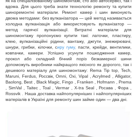
як на спеціалізованому шиномонтажі, сто або автосервісі, так і
вдома. Для цього треба знати технологію ремонту та купити
шиноремонтні матеріали. Ремонт камер і шин виконують
двома методами: без вулканізатора — цей метод називається
холодна вулканізація або використовують вулканізатор —
метод гарячої вулканізації. Витратні матеріали для
шиномонтажу пропонуємо купити такі: латочки, пластиру,
клею, вулканізаційні рідини, вантажу, джгути, знежирювачі,
шнури, грибки, кілочки, с
иру гуму,
пасти, крейди, вентилики,
ковпачки, камери. Успішно усунути пошкодження камер,
прокол або складний бічний поріз безкамерної шини
допоможуть виробники найкращого якісного як дорогого, так і
дешевого матеріалу для шиномонтажу: Rema Tip top, Tech,
Maruni, Ferdus, Россвік, Omni, Oxi, Vipal , Acrylmed , Alligator,
Baolong, Best , Black Magic, Fingo , Franken , Hofmann , Prema
, SimVal , Taitec , Toal , Vermar , X-tra Seal , Росава , Фора ,
Rossvik . Наша доставка найпопулярніших і найпопулярніших
матеріалів в Україні для ремонту шин займе один — два дні.