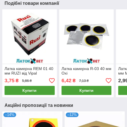
Подібні товари компанії
Латка камерна REM 01 40
Латка камерна R-03 40 мм
Латк
мм RUZI від Vipal
Oxi
мм M
3,75
6,42
2,9
₴
₴
5,86 ₴
7,13 ₴
Купити
Купити
Акційні пропозиції та новинки
–14%
–12%