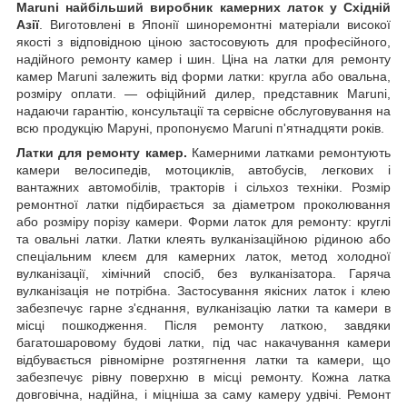
Maruni найбільший виробник камерних латок у Східній
Азії
. Виготовлені в Японії шиноремонтні матеріали високої
якості з відповідною ціною застосовують для професійного,
надійного ремонту камер і шин. Ціна на латки для ремонту
камер Maruni залежить від форми латки: кругла або овальна,
розміру оплати. — офіційний дилер, представник Maruni,
надаючи гарантію, консультації та сервісне обслуговування на
всю продукцію Маруні, пропонуємо Maruni п'ятнадцяти років.
Латки для ремонту камер.
Камерними латками ремонтують
камери велосипедів, мотоциклів, автобусів, легкових і
вантажних автомобілів, тракторів і сільхоз техніки. Розмір
ремонтної латки підбирається за діаметром проколювання
або розміру порізу камери. Форми латок для ремонту: круглі
та овальні латки. Латки клеять вулканізаційною рідиною або
спеціальним клеєм для камерних латок, метод холодної
вулканізації, хімічний спосіб, без вулканізатора. Гаряча
вулканізація не потрібна. Застосування якісних латок і клею
забезпечує гарне з'єднання, вулканізацію латки та камери в
місці пошкодження. Після ремонту латкою, завдяки
багатошаровому будові латки, під час накачування камери
відбувається рівномірне розтягнення латки та камери, що
забезпечує рівну поверхню в місці ремонту. Кожна латка
довговічна, надійна, і міцніша за саму камеру удвічі. Ремонт