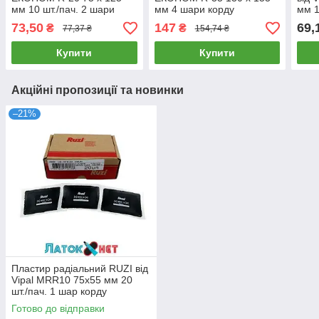
мм 10 шт./пач. 2 шари
мм 4 шари корду
мм 1
корду
корд
73,50
147
69,
₴
₴
77,37 ₴
154,74 ₴
Купити
Купити
Акційні пропозиції та новинки
–21%
Пластир радіальний RUZI від
Vipal MRR10 75х55 мм 20
шт./пач. 1 шар корду
Готово до відправки