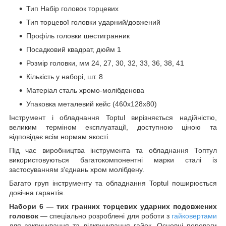
Тип Набір головок торцевих
Тип торцевої головки ударний/довжений
Профіль головки шестигранник
Посадковий квадрат, дюйм 1
Розмір головки, мм 24, 27, 30, 32, 33, 36, 38, 41
Кількість у наборі, шт. 8
Матеріал сталь хромо-молібденова
Упаковка металевий кейс (460х128х80)
Інструмент і обладнання Toptul вирізняється надійністю,
великим терміном експлуатації, доступною ціною та
відповідає всім нормам якості.
Під час виробництва інструмента та обладнання Топтул
використовуються багатокомпонентні марки сталі із
застосуванням з'єднань хром молібдену.
Багато груп інструменту та обладнання Toptul поширюється
довічна гарантія.
Набори 6 — тих гранних торцевих ударних подовжених
головок
— спеціально розроблені для роботи з
гайковертами
для закручування та відкручування гайок. Основні переваги