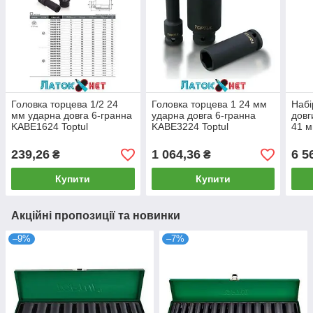
Головка торцева 1/2 24
Головка торцева 1 24 мм
Набі
мм ударна довга 6-гранна
ударна довга 6-гранна
довг
KABE1624 Toptul
KABE3224 Toptul
41 м
239,26
1 064,36
6 5
₴
₴
Купити
Купити
Акційні пропозиції та новинки
–9%
–7%