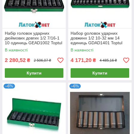
Набір головок ударних
Haбop goлoвoк удapниx
дюймових довгих 1/2 7/16-1
довжинx 1/2 10-З2 мм 14
10 одиниць GEAD1002 Toptul
единиць GDAD1401 Toptul
В наявності
В наявності
2 280,52
4 171,20
₴
₴
2 506,07 ₴
4 485,16 ₴
Купити
Купити
–6%
–6%