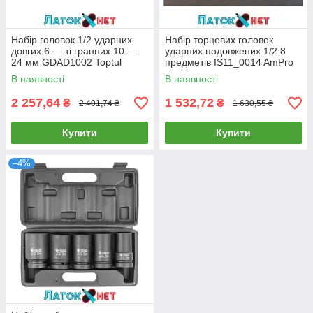
Набір головок 1/2 ударних
Набір торцевих головок
довгих 6 — ті гранних 10 —
ударних подовжених 1/2 8
24 мм GDAD1002 Toptul
предметів IS11_0014 AmPro
В наявності
В наявності
2 257,64
1 532,72
₴
₴
2 401,74 ₴
1 630,55 ₴
Купити
Купити
–4%