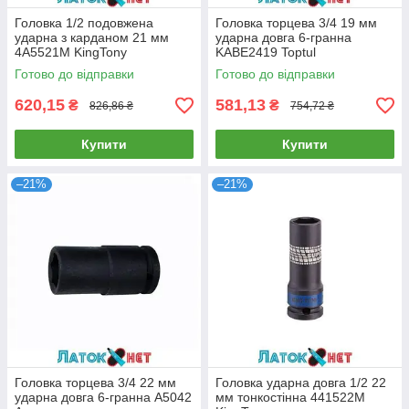
Головка 1/2 подовжена
Головка торцева 3/4 19 мм
ударна з карданом 21 мм
ударна довга 6-гранна
4A5521M KingTony
KABE2419 Toptul
Готово до відправки
Готово до відправки
620,15
581,13
₴
₴
826,86 ₴
754,72 ₴
Купити
Купити
–21%
–21%
Головка торцева 3/4 22 мм
Головка ударна довга 1/2 22
ударна довга 6-гранна A5042
мм тонкостінна 441522M