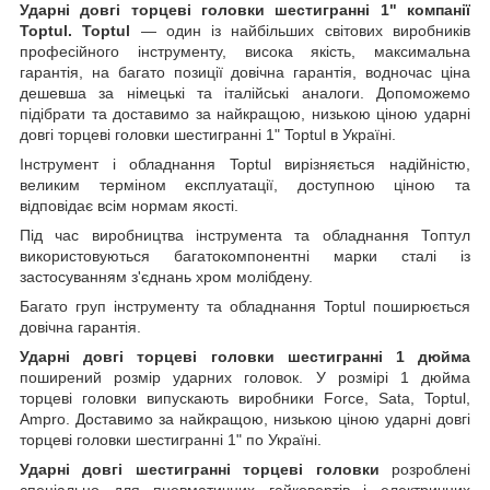
Ударні довгі торцеві головки шестигранні 1" компанії
Toptul.
Toptul
— один із найбільших світових виробників
професійного інструменту, висока якість, максимальна
гарантія, на багато позиції довічна гарантія, водночас ціна
дешевша за німецькі та італійські аналоги. Допоможемо
підібрати та доставимо за найкращою, низькою ціною ударні
довгі торцеві головки шестигранні 1" Toptul в Україні.
Інструмент і обладнання Toptul вирізняється надійністю,
великим терміном експлуатації, доступною ціною та
відповідає всім нормам якості.
Під час виробництва інструмента та обладнання Топтул
використовуються багатокомпонентні марки сталі із
застосуванням з'єднань хром молібдену.
Багато груп інструменту та обладнання Toptul поширюється
довічна гарантія.
Ударні довгі торцеві головки шестигранні 1 дюйма
поширений розмір ударних головок. У розмірі 1 дюйма
торцеві головки випускають виробники Force, Sata, Toptul,
Ampro. Доставимо за найкращою, низькою ціною ударні довгі
торцеві головки шестигранні 1" по Україні.
Ударні довгі шестигранні торцеві головки
розроблені
спеціально для пневматичних гайковертів і електричних