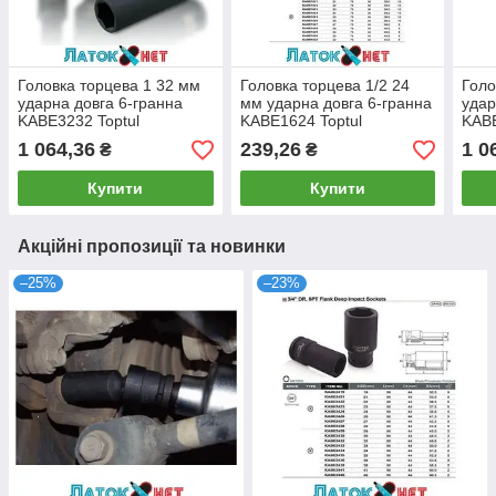
Головка торцева 1 32 мм
Головка торцева 1/2 24
Голо
ударна довга 6-гранна
мм ударна довга 6-гранна
удар
KABE3232 Toptul
KABE1624 Toptul
KABE
1 064,36
239,26
1 0
₴
₴
Купити
Купити
Акційні пропозиції та новинки
–25%
–23%