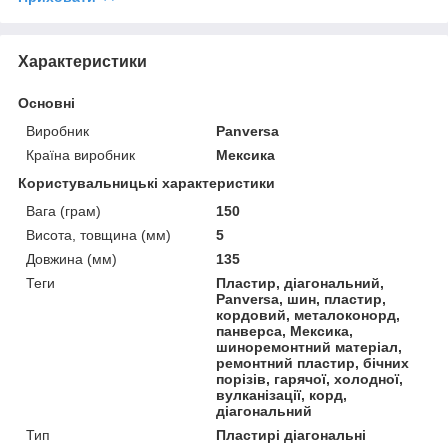
Характеристики
Основні
Виробник
Panversa
Країна виробник
Мексика
Користувальницькі характеристики
Вага (грам)
150
Висота, товщина (мм)
5
Довжина (мм)
135
Теги
Пластир, діагональний,
Panversa, шин, пластир,
кордовий, металоконорд,
панверса, Мексика,
шиноремонтний матеріал,
ремонтний пластир, бічних
порізів, гарячої, холодної,
вулканізації, корд,
дiaгональний
Тип
Пластирі діагональні