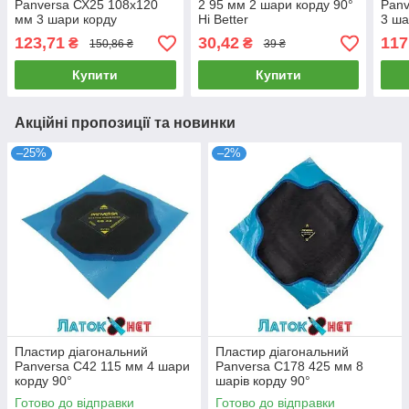
Panversa СХ25 108х120
2 95 мм 2 шари корду 90°
Panv
мм 3 шари корду
Hi Better
3 ша
123,71
30,42
117
₴
₴
150,86 ₴
39 ₴
Купити
Купити
Акційні пропозиції та новинки
–25%
–2%
Пластир діагональний
Пластир діагональний
Panversa С42 115 мм 4 шари
Panversa С178 425 мм 8
корду 90°
шарів корду 90°
Готово до відправки
Готово до відправки