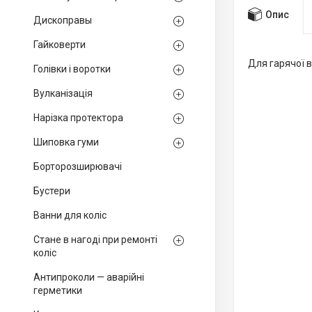
Опис
Дископравы
Гайковерти
Для гарячої в
Голівки і воротки
Вулканізація
Нарізка протектора
Шиповка гуми
Борторозширювачі
Бустери
Ванни для коліс
Стане в нагоді при ремонті
коліс
Антипроколи — аварійні
герметики