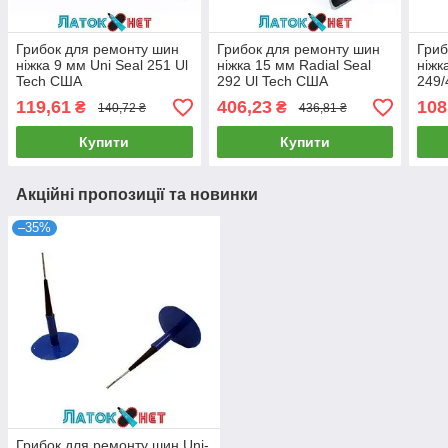
Грибок для ремонту шин
Грибок для ремонту шин
Гриб
ніжка 9 мм Uni Seal 251 Ul
ніжка 15 мм Radial Seal
ніжк
Tech США
292 Ul Tech США
249/
119,61
406,23
108
₴
₴
140,72 ₴
436,81 ₴
Купити
Купити
Акційні пропозиції та новинки
–35%
Грибок для ремонту шин Uni-