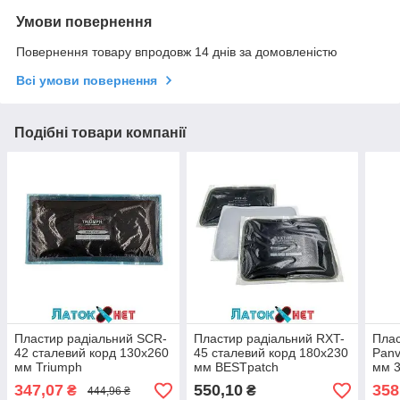
Умови повернення
Повернення товару впродовж 14 днів за домовленістю
Всі умови повернення
Подібні товари компанії
Пластир радіальний SCR-
Пластир радіальний RXT-
Плас
42 сталевий корд 130x260
45 сталевий корд 180x230
Panv
мм Triumph
мм BESTpatch
мм 3
347,07
550,10
358
₴
₴
444,96 ₴