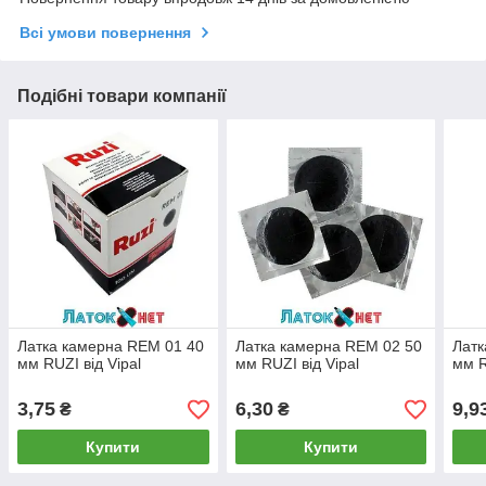
Всі умови повернення
Подібні товари компанії
Латка камерна REM 01 40
Латка камерна REM 02 50
Латк
мм RUZI від Vipal
мм RUZI від Vipal
мм R
3,75
6,30
9,9
₴
₴
Купити
Купити