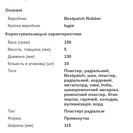
Основні
Виробник
Bestpatch Rubber
Країна виробник
Індія
Користувальницькі характеристики
Вага (грам)
150
Висота, товщина (мм)
5
Довжина (мм)
130
Кількість в упаковці (шт)
10
Теги
Пластир, радіальний,
Bestpatch, шин, пластир,
радіальний, кордовий,
металоорд, омні, India,
шиноремонтний матеріал,
ремонтний пластир, бічні
порізи, гарячий, холодна,
вулканізація, корд
Тип
Пластирі радіальні
Форма
Прямокутна
Ширина (мм)
115