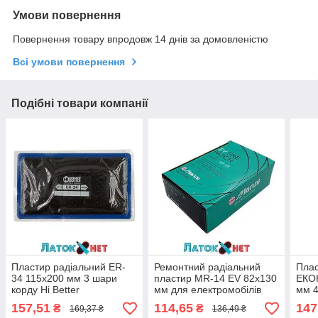
Умови повернення
Повернення товару впродовж 14 днів за домовленістю
Всі умови повернення
Подібні товари компанії
Пластир радіальний ER-
Ремонтний радіальний
Плас
34 115х200 мм 3 шари
пластир MR-14 EV 82x130
ЕКО
корду Hi Better
мм для електромобілів
мм 4
28514 Maruni Японія
157,51
114,65
147
₴
₴
169,37 ₴
136,49 ₴