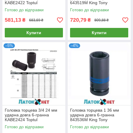
KABE2422 Toptul
643519M King Tony
Готово до відправки
Готово до відправки
581,13
720,79
₴
₴
683,69 ₴
809,88 ₴
Купити
Купити
–5%
–4%
Головка торцева 3/4 24 мм
Головка торцева 1 36 мм
ударна довга 6-гранна
ударна довга 6-гранна
KABE2424 Toptul
843536M King Tony
Готово до відправки
Готово до відправки