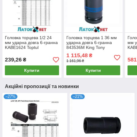
Головка торцева 1/2 24
Головка торцева 1 36 мм
Голо
мм ударна довга 6-гранна
ударна довга 6-гранна
мм у
KABE1624 Toptul
843536M King Tony
KABE
1 115,48
₴
239,26
581
₴
1 161,96 ₴
Купити
Купити
Акційні пропозиції та новинки
–27%
–21%