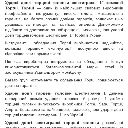
Ударні довгі торцеві головки шестигранні 1" компанії
Toptul.
Toptul
— один із найбільших світових виробників
професійного інструменту, висока якість, максимальна
гарантія, на багато позиції довічна гарантія, водночас ціна
дешевша за німецькі та італійські аналоги. Допоможемо
підібрати та доставимо за найкращою, низькою ціною ударні
довгі торцеві головки шестигранні 1" Toptul в Україні.
Інструмент і обладнання Toptul вирізняється надійністю,
великим терміном експлуатації, доступною ціною та
відповідає всім нормам якості.
Під час виробництва інструмента та обладнання Топтул
використовуються багатокомпонентні марки сталі із
застосуванням з'єднань хром молібдену.
Багато груп інструменту та обладнання Toptul поширюється
довічна гарантія.
Ударні довгі торцеві головки шестигранні 1 дюйма
поширений розмір ударних головок. У розмірі 1 дюйма
торцеві головки випускають виробники Force, Sata, Toptul,
Ampro. Доставимо за найкращою, низькою ціною ударні довгі
торцеві головки шестигранні 1" по Україні.
Ударні довгі шестигранні торцеві головки
розроблені
спеціально для пневматичних гайковертів і електричних