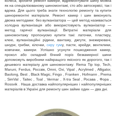
колеса, зробити ремонт камери, відремонтувати шину можна
як на спеціалізованому шиномонтажі, сто або автосервісі, так і
вдома. Для цього треба знати технологію ремонту та купити
шиноремонтні матеріали. Ремонт камер і шин виконують
двома методами: без вулканізатора — цей метод називається
холодна вулканізація або використовують вулканізатор —
метод гарячої вулканізації. Витратні матеріали для
шиномонтажу пропонуємо купити такі: латочки, пластиру,
клею, вулканізаційні рідини, вантажу, джгути, знежирювачі,
шнури, грибки, кілочки,
сиру гум
у, пасти, крейди, вентилики,
ковпачки, камери. Успішно усунути пошкодження камер,
прокол або складний бічний поріз безкамерної шини
допоможуть виробники найкращого якісного як дорогого, так і
дешевого матеріалу для шиномонтажу: Rema Tip top, Tech,
Maruni, Ferdus, Россвік, Omni, Oxi, Vipal , Acrylmed , Alligator,
Baolong, Best , Black Magic, Fingo , Franken , Hofmann , Prema
, SimVal , Taitec , Toal , Vermar , X-tra Seal , Росава , Фора ,
Rossvik . Наша доставка найпопулярніших і найпопулярніших
матеріалів в Україні для ремонту шин займе один — два дні.