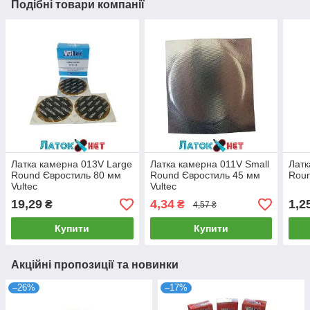
Подібні товари компанії
Латка камерна 013V Large
Латка камерна 011V Small
Латк
Round Євростиль 80 мм
Round Євростиль 45 мм
Roun
Vultec
Vultec
19,29
4,34
1,2
₴
₴
4,57 ₴
Купити
Купити
Акційні пропозиції та новинки
–26%
–17%