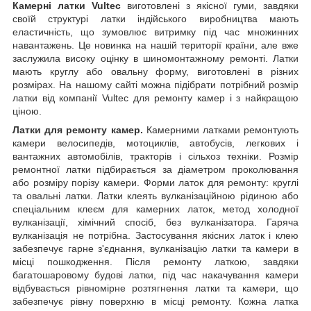
Камерні латки Vultec
виготовлені з якісної гуми, завдяки
своїй структурі латки індійського виробництва мають
еластичність, що зумовлює витримку під час множинних
навантажень. Це новинка на нашій території країни, але вже
заслужила високу оцінку в шиномонтажному ремонті. Латки
мають круглу або овальну форму, виготовлені в різних
розмірах. На нашому сайті можна підібрати потрібний розмір
латки від компанії Vultec для ремонту камер і з найкращою
ціною.
Латки для ремонту камер.
Камерними латками ремонтують
камери велосипедів, мотоциклів, автобусів, легкових і
вантажних автомобілів, тракторів і сільхоз техніки. Розмір
ремонтної латки підбирається за діаметром проколювання
або розміру порізу камери. Форми латок для ремонту: круглі
та овальні латки. Латки клеять вулканізаційною рідиною або
спеціальним клеєм для камерних латок, метод холодної
вулканізації, хімічний спосіб, без вулканізатора. Гаряча
вулканізація не потрібна. Застосування якісних латок і клею
забезпечує гарне з'єднання, вулканізацію латки та камери в
місці пошкодження. Після ремонту латкою, завдяки
багатошаровому будові латки, під час накачування камери
відбувається рівномірне розтягнення латки та камери, що
забезпечує рівну поверхню в місці ремонту. Кожна латка