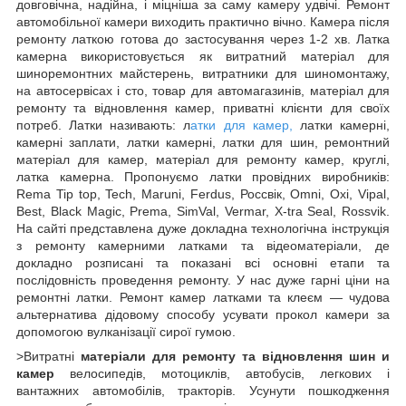
довговічна, надійна, і міцніша за саму камеру удвічі. Ремонт
автомобільної камери виходить практично вічно. Камера після
ремонту латкою готова до застосування через 1-2 хв. Латка
камерна використовується як витратний матеріал для
шиноремонтних майстерень, витратники для шиномонтажу,
на автосервісах і сто, товар для автомагазинів, матеріал для
ремонту та відновлення камер, приватні клієнти для своїх
потреб. Латки називають: л
атки для камер,
латки камерні,
камерні заплати, латки камерні, латки для шин, ремонтний
матеріал для камер, матеріал для ремонту камер, круглі,
латка камерна. Пропонуємо латки провідних виробників:
Rema Tip top, Tech, Maruni, Ferdus, Россвік, Omni, Oxi, Vipal,
Best, Black Magic, Prema, SimVal, Vermar, X-tra Seal, Rossvik.
На сайті представлена дуже докладна технологічна інструкція
з ремонту камерними латками та відеоматеріали, де
докладно розписані та показані всі основні етапи та
послідовність проведення ремонту. У нас дуже гарні ціни на
ремонтні латки. Ремонт камер латками та клеєм — чудова
альтернатива дідовому способу усувати прокол камери за
допомогою вулканізації сирої гумою.
>Витратні
матеріали для ремонту та відновлення шин
и
камер
велосипедів, мотоциклів, автобусів, легкових і
вантажних автомобілів, тракторів. Усунути пошкодження