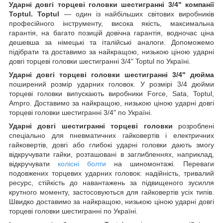
Ударні довгі торцеві головки шестигранні 3/4" компанії
Toptul.
Toptul
— один із найбільших світових виробників
професійного інструменту, висока якість, максимальна
гарантія, на багато позицій довічна гарантія, водночас ціна
дешевша за німецькі та італійські аналоги. Допоможемо
підібрати та доставимо за найкращою, низькою ціною ударні
довгі торцеві головки шестигранні 3/4" Toptul по Україні.
Ударні довгі торцеві головки шестигранні 3/4" дюйма
поширений розмір ударних головок. У розмірі 3/4 дюйми
торцеві головки випускають виробники Force, Sata, Toptul,
Ampro. Доставимо за найкращою, низькою ціною ударні довгі
торцеві головки шестигранні 3/4" по Україні.
Ударні довгі шестигранні торцеві головки
розроблені
спеціально для пневматичних гайковертів і електричних
гайковертів, довгі або глибокі ударні головки дають змогу
відкручувати гайки, розташовані в заглибленнях, наприклад,
відкручувати
колісні болти
на шиномонтажі. Переваги
подовжених торцевих ударних головок: надійність, тривалий
ресурс, стійкість до навантажень за підвищеного зусилля
крутного моменту, застосовуються для гайковертів усіх типів.
Швидко доставимо за найкращою, низькою ціною ударні довгі
торцеві головки шестигранні по Україні.