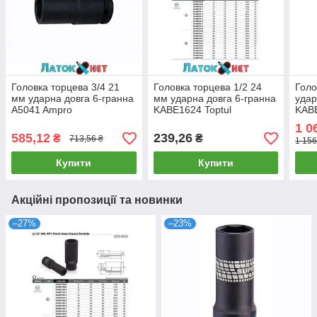
Головка торцева 3/4 21
Головка торцева 1/2 24
Голо
мм ударна довга 6-гранна
мм ударна довга 6-гранна
удар
A5041 Ampro
KABE1624 Toptul
KABE
1 0
585,12
239,26
₴
₴
713,56 ₴
1 156
Купити
Купити
Акційні пропозиції та новинки
–27%
–23%