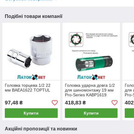
Подібні товари компанії
Головка торцева 1/2 22
Головка ударна довга 1/2
Голо
мм BAEA1622 TOPTUL
для шиномонтажу 19 мм
для
Pro-Series KABP1619
Pro-
Toptul
Topt
97,48
418,83
402
₴
₴
Купити
Купити
Акційні пропозиції та новинки