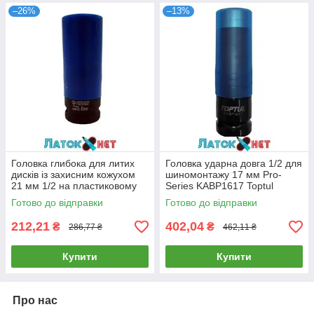
–26%
–13%
Головка глибока для литих
Головка ударна довга 1/2 для
дисків із захисним кожухом
шиномонтажу 17 мм Pro-
21 мм 1/2 на пластиковому
Series KABP1617 Toptul
тримачі F-4458521C Forsage
Готово до відправки
Готово до відправки
212,21
402,04
₴
₴
286,77 ₴
462,11 ₴
Купити
Купити
Про нас