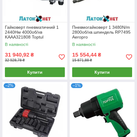
Гайковерт пневматичний 1
Пневмогайковерт 1 3480N/m
2440Нм 4000об/хв
2800об/хв.шпиндель RP7495
KAAA321808 Toptul
Aeropro
В наявності
В наявності
31 940,92
15 554,44
₴
₴
32 928,78 ₴
15 871,88 ₴
Купити
Купити
–2%
–1%