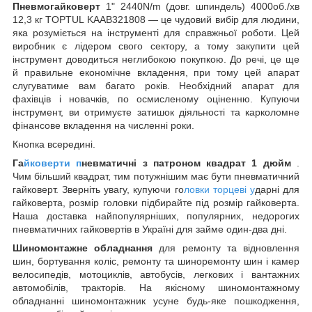
Пневмогайковерт
1" 2440N/m (довг. шпиндель) 4000об./хв
12,3 кг TOPTUL KAAB321808 — це чудовий вибір для людини,
яка розуміється на інструменті для справжньої роботи. Цей
виробник є лідером свого сектору, а тому закупити цей
інструмент доводиться неглибокою покупкою. До речі, це ще
й правильне економічне вкладення, при тому цей апарат
слугуватиме вам багато років. Необхідний апарат для
фахівців і новачків, по осмисленому оціненню. Купуючи
інструмент, ви отримуєте затишок діяльності та карколомне
фінансове вкладення на численні роки.
Кнопка всередині.
Га
йковерти п
невматичні з патроном квадрат 1 дюйм
.
Чим більший квадрат, тим потужнішим має бути пневматичний
гайковерт. Зверніть увагу, купуючи го
ловки торцеві у
дарні для
гайковерта, розмір головки підбирайте під розмір гайковерта.
Наша доставка найпопулярніших, популярних, недорогих
пневматичних гайковертів в Україні для займе один-два дні.
Шиномонтажне обладнання
для ремонту та відновлення
шин, бортування коліс, ремонту та шиноремонту шин і камер
велосипедів, мотоциклів, автобусів, легкових і вантажних
автомобілів, тракторів. На якісному шиномонтажному
обладнанні шиномонтажник усуне будь-яке пошкодження,