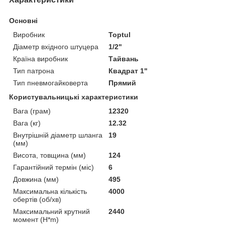
Основні
Виробник
Toptul
Діаметр вхідного штуцера
1/2"
Країна виробник
Тайвань
Тип патрона
Квадрат 1"
Тип пневмогайковерта
Прямий
Користувальницькі характеристики
Вага (грам)
12320
Вага (кг)
12.32
Внутрішній діаметр шланга
19
(мм)
Висота, товщина (мм)
124
Гарантійний термін (міс)
6
Довжина (мм)
495
Максимальна кількість
4000
обертів (об/хв)
Максимальний крутний
2440
момент (H*m)