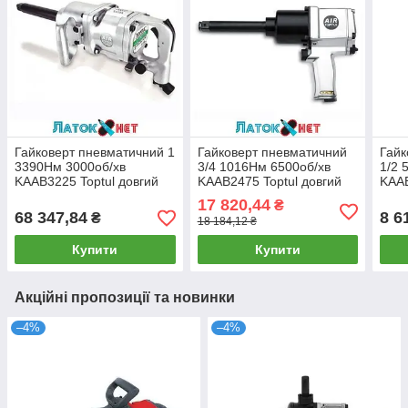
Гайковерт пневматичний 1
Гайковерт пневматичний
Гайк
3390Нм 3000об/хв
3/4 1016Нм 6500об/хв
1/2 
KAAB3225 Toptul довгий
KAAB2475 Toptul довгий
KAAB
шпиндель
шпиндель
шпи
17 820,44
₴
68 347,84
8 6
₴
18 184,12 ₴
Купити
Купити
Акційні пропозиції та новинки
–4%
–4%