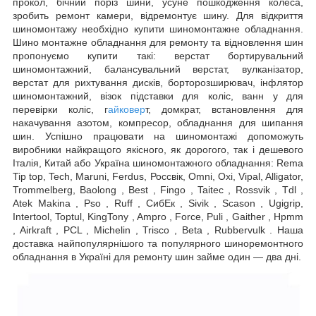
прокол, бічний поріз шини, усуне пошкодження колеса,
зробить ремонт камери, відремонтує шину. Для відкриття
шиномонтажу необхідно купити шиномонтажне обладнання.
Шино монтажне обладнання для ремонту та відновлення шин
пропонуємо купити такі: верстат бортирувальний
шиномонтажний, балансувальний верстат, вулканізатор,
верстат для рихтування дисків, борторозширювач, інфлятор
шиномонтажний, візок підставки для коліс, ванн у для
перевірки коліс, г
айковер
т, домкрат, встановлення для
накачування азотом, компресор, обладнання для шипання
шин. Успішно працювати на шиномонтажі допоможуть
виробники найкращого якісного, як дорогого, так і дешевого
Італія, Китай або Україна шиномонтажного обладнання: Rema
Tip top, Tech, Maruni, Ferdus, Россвік, Omni, Oxi, Vipal, Alligator,
Trommelberg, Baolong , Best , Fingo , Taitec , Rossvik , Tdl ,
Atek Makina , Pso , Ruff , СибЕк , Sivik , Scason , Ugigrip,
Intertool, Toptul, KingTony , Ampro , Force, Puli , Gaither , Hpmm
, Airkraft , PCL , Michelin , Trisco , Beta , Rubbervulk . Наша
доставка найпопулярнішого та популярного шиноремонтного
обладнання в Україні для ремонту шин займе один — два дні.