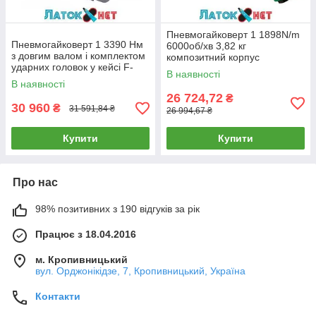
Пневмогайковерт 1 1898N/m
Пневмогайковерт 1 3390 Нм
6000об/хв 3,82 кг
з довгим валом і комплектом
композитний корпус
ударних головок у кейсі F-
KAAJ3214 Toptul
В наявності
SM-47-4072LK Forsage
В наявності
26 724,72
₴
30 960
₴
31 591,84 ₴
26 994,67 ₴
Купити
Купити
Про нас
98% позитивних з 190 відгуків за рік
Працює з 18.04.2016
м. Кропивницький
вул. Орджонікідзе, 7, Кропивницький, Україна
Контакти