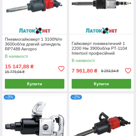
Пневмогайковерт 1 3100N/m
Гайковерт пневматичний 1
3600об/хв довгий шпиндель
2200 Нм 3900об/хв PT-1104
RP7488 Aeropro
Intertool професійний
В наявності
В наявності
15 147,88
₴
7 961,80
₴
8 293,54 ₴
15 779,04 ₴
Купити
Купити
–3%
–2%