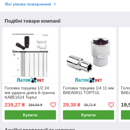
Всі умови повернення
Подібні товари компанії
Головка торцева 1/2 24
Головка торцева 1/4 11 мм
Голо
мм ударна довга 6-гранна
BAEA0811 TOPTUL
BAE
KABE1624 Toptul
239,27
29,38
19,
₴
₴
284,84 ₴
39,71 ₴
Купити
Купити