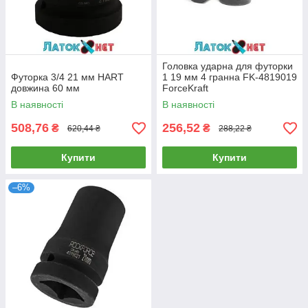
Головка ударна для футорки
Футорка 3/4 21 мм HART
1 19 мм 4 гранна FK-4819019
довжина 60 мм
ForceKraft
В наявності
В наявності
508,76
256,52
₴
₴
620,44 ₴
288,22 ₴
Купити
Купити
–6%