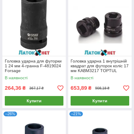
Головка ударна для футорки
Головка ударна 1 внутрішній
1 24 мм 4-гранна F-4819024
квадрат для футорок коліс 17
Forsage
мм KABM3217 TOPTUL
В наявності
В наявності
264,36
653,89
₴
₴
367,17 ₴
908,18 ₴
Купити
Купити
–26%
–21%