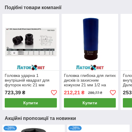
Подібні товари компанії
Головка ударна 1
Головка глибока для литих
Голо
внутрішній квадрат для
дисків із захисним
внут
футорок коліс 21 мм
кожухом 21 мм 1/2 на
Дале
KABM3221 TOPTUL
пластиковому тримачі F-
723,39
212,21
253
₴
₴
286,77 ₴
4458521C Forsage
Купити
Купити
Акційні пропозиції та новинки
–28%
–28%