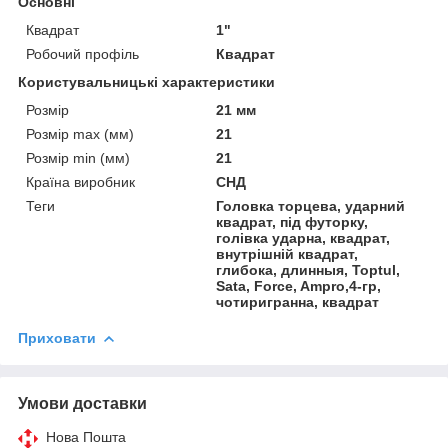
Основні
Квадрат
1"
Робочий профіль
Квадрат
Користувальницькі характеристики
Розмір
21 мм
Розмір max (мм)
21
Розмір min (мм)
21
Країна виробник
СНД
Теги
Головка торцева, ударний
квадрат, під футорку,
голівка ударна, квадрат,
внутрішній квадрат,
глибока, длинныя, Toptul,
Sata, Force, Ampro,4-гр,
чотиригранна, квадрат
Приховати
Умови доставки
Нова Пошта