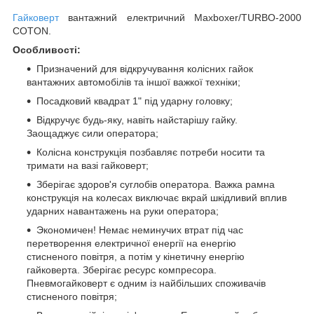
Гайковерт
вантажний електричний Maxboxer/TURBO-2000
COTON.
Особливості:
Призначений для відкручування колісних гайок
вантажних автомобілів та іншої важкої техніки;
Посадковий квадрат 1" під ударну головку;
Відкручує будь-яку, навіть найстарішу гайку.
Заощаджує сили оператора;
Колісна конструкція позбавляє потреби носити та
тримати на вазі гайковерт;
Зберігає здоров'я суглобів оператора. Важка рамна
конструкція на колесах виключає вкрай шкідливий вплив
ударних навантажень на руки оператора;
Экономичен! Немає неминучих втрат під час
перетворення електричної енергії на енергію
стисненого повітря, а потім у кінетичну енергію
гайковерта. Зберігає ресурс компресора.
Пневмогайковерт є одним із найбільших споживачів
стисненого повітря;