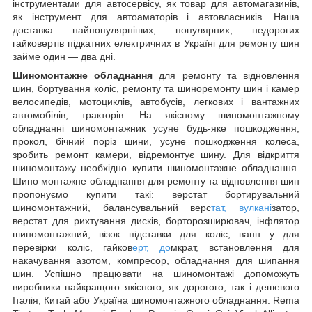
інструментами для автосервісу, як товар для автомагазинів,
як інструмент для автоаматорів і автовласників. Наша
доставка найпопулярніших, популярних, недорогих
гайковертів підкатних електричних в Україні для ремонту шин
займе один — два дні.
Шиномонтажне обладнання
для ремонту та відновлення
шин, бортування коліс, ремонту та шиноремонту шин і камер
велосипедів, мотоциклів, автобусів, легкових і вантажних
автомобілів, тракторів. На якісному шиномонтажному
обладнанні шиномонтажник усуне будь-яке пошкодження,
прокол, бічний поріз шини, усуне пошкодження колеса,
зробить ремонт камери, відремонтує шину. Для відкриття
шиномонтажу необхідно купити шиномонтажне обладнання.
Шино монтажне обладнання для ремонту та відновлення шин
пропонуємо купити такі: верстат бортирувальний
шиномонтажний, балансувальний верс
тат, вулкані
затор,
верстат для рихтування дисків, борторозширювач, інфлятор
шиномонтажний, візок підставки для коліс, ванн у для
перевірки коліс, гайков
ерт, до
мкрат, встановлення для
накачування азотом, компресор, обладнання для шипання
шин. Успішно працювати на шиномонтажі допоможуть
виробники найкращого якісного, як дорогого, так і дешевого
Італія, Китай або Україна шиномонтажного обладнання: Rema