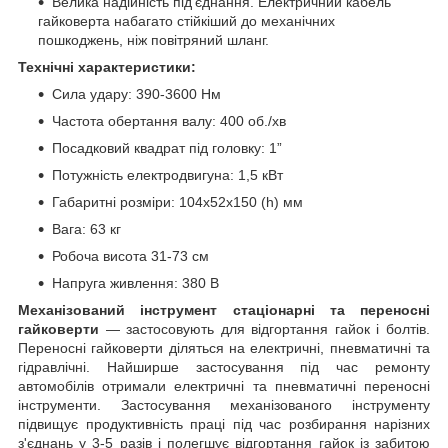
Велика надійність під'єднання. Електричний кабель
гайковерта набагато стійкіший до механічних
пошкоджень, ніж повітряний шланг.
Технічні характеристики:
Сила удару: 390-3600 Нм
Частота обертання валу: 400 об./хв
Посадковий квадрат під головку: 1”
Потужність електродвигуна: 1,5 кВт
Габаритні розміри: 104х52х150 (h) мм
Вага: 63 кг
Робоча висота 31-73 см
Напруга живлення: 380 В
Механізований інструмент стаціонарні та переносні
гайковерти
— застосовують для відгортання гайок і болтів.
Переносні гайковерти діляться на електричні, пневматичні та
гідравлічні. Найширше застосування під час ремонту
автомобілів отримали електричні та пневматичні переносні
інструменти. Застосування механізованого інструменту
підвищує продуктивність праці під час розбирання нарізних
з'єднань у 3-5 разів і полегшує відгортання гайок із забитою