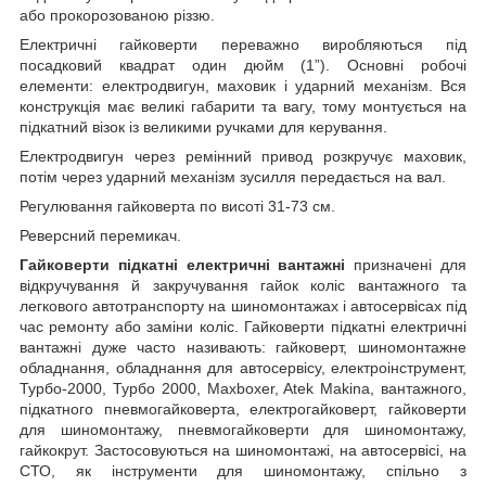
або прокорозованою різзю.
Електричні гайковерти переважно виробляються під
посадковий квадрат один дюйм (1”). Основні робочі
елементи: електродвигун, маховик і ударний механізм. Вся
конструкція має великі габарити та вагу, тому монтується на
підкатний візок із великими ручками для керування.
Електродвигун через ремінний привод розкручує маховик,
потім через ударний механізм зусилля передається на вал.
Регулювання гайковерта по висоті 31-73 см.
Реверсний перемикач.
Гайковерти підкатні електричні вантажні
призначені для
відкручування й закручування гайок коліс вантажного та
легкового автотранспорту на шиномонтажах і автосервісах під
час ремонту або заміни коліс. Гайковерти підкатні електричні
вантажні дуже часто називають: гайковерт, шиномонтажне
обладнання, обладнання для автосервісу, електроінструмент,
Турбо-2000, Турбо 2000, Maxboxer, Atek Makina, вантажного,
підкатного пневмогайковерта, електрогайковерт, гайковерти
для шиномонтажу, пневмогайковерти для шиномонтажу,
гайкокрут. Застосовуються на шиномонтажі, на автосервісі, на
СТО, як інструменти для шиномонтажу, спільно з