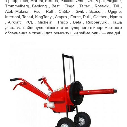
Tip top, Tech, Maruni, Ferdus, Россвік, Omni, Oxi, Vipal, Alligator,
Trommelberg, Baolong , Best , Fingo , Taitec , Rossvik , Tdl ,
Atek Makina , Pso , Ruff , СибЕк , Sivik , Scason , Ugigrip,
Intertool, Toptul, KingTony , Ampro , Force, Puli , Gaither , Hpmm
, Airkraft , PCL , Michelin , Trisco , Beta , Rubbervulk . Наша
доставка найпопулярнішого та популярного шиноремонтного
обладнання в Україні для ремонту шин займе один — два дні.