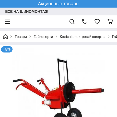
Акционные товары
ВСЕ НА ШИНОМОНТАЖ
Товари
Гайковерти
Колісні электрогайковерты
Га
–5%