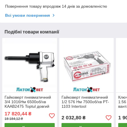
Повернення товару впродовж 14 днів за домовленістю
Всі умови повернення
Подібні товари компанії
Гайковерт пневматичний
Гайковерт пневматичний
Ключ
3/4 1016Нм 6500об/хв
1/2 576 Нм 7500об/хв PT-
1:56
KAAB2475 Toptul довгий
1103 Intertool
вант
шпиндель
професійний
0004
17 820,44
₴
2 032,80
1 9
₴
18 184,12 ₴