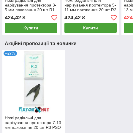
Ножі радіальні для
Ножі радіальні для
Ножі
нарізування протектора 3-
нарізування протектора 5-
нарі
5 мм паковання 20 шт R1
11 мм паковання 20 шт R2
13 м
PSO Франція
PSO Франція
PSO
424,42
424,42
424
₴
₴
Купити
Купити
Акційні пропозиції та новинки
–27%
Ножі радіальні для
нарізування протектора 7-13
мм паковання 20 шт R3 PSO
Франція