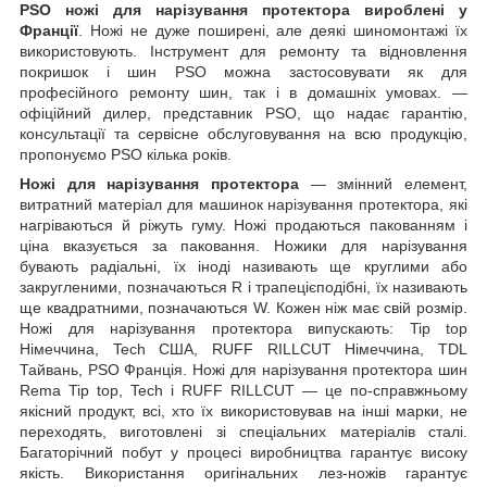
PSO ножі для нарізування протектора вироблені у
Франції
. Ножі не дуже поширені, але деякі шиномонтажі їх
використовують. Інструмент для ремонту та відновлення
покришок і шин PSO можна застосовувати як для
професійного ремонту шин, так і в домашніх умовах. —
офіційний дилер, представник PSO, що надає гарантію,
консультації та сервісне обслуговування на всю продукцію,
пропонуємо PSO кілька років.
Ножі для нарізування протектора
— змінний елемент,
витратний матеріал для машинок нарізування протектора, які
нагріваються й ріжуть гуму. Ножі продаються пакованням і
ціна вказується за паковання. Ножики для нарізування
бувають радіальні, їх іноді називають ще круглими або
закругленими, позначаються R і трапецієподібні, їх називають
ще квадратними, позначаються W. Кожен ніж має свій розмір.
Ножі для нарізування протектора випускають: Tip top
Німеччина, Tech США, RUFF RILLCUT Німеччина, TDL
Тайвань, PSO Франція. Ножі для нарізування протектора шин
Rema Tip top, Tech і RUFF RILLCUT — це по-справжньому
якісний продукт, всі, хто їх використовував на інші марки, не
переходять, виготовлені зі спеціальних матеріалів сталі.
Багаторічний побут у процесі виробництва гарантує високу
якість. Використання оригінальних лез-ножів гарантує