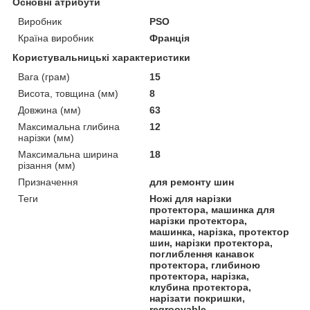
Основні атрибути
Виробник
PSO
Країна виробник
Франція
Користувальницькі характеристики
Вага (грам)
15
Висота, товщина (мм)
8
Довжина (мм)
63
Максимальна глибина
12
нарізки (мм)
Максимальна ширина
18
різання (мм)
Призначення
для ремонту шин
Теги
Ножі для нарізки
протектора, машинка для
нарізки протектора,
машинка, нарізка, протектор
шин, нарізки протектора,
поглиблення канавок
протектора, глибиною
протектора, нарізка,
клубина протектора,
нарізати покришки,
regroovable