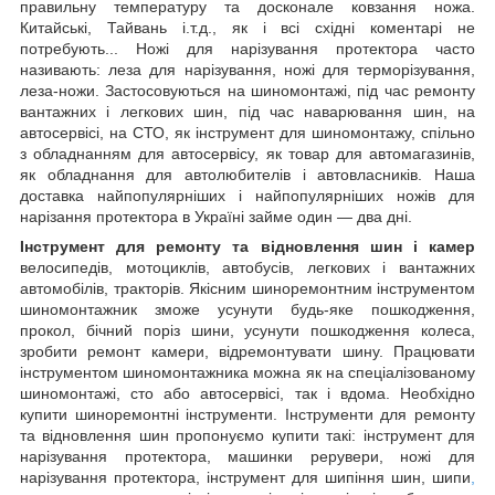
правильну температуру та досконале ковзання ножа.
Китайські, Тайвань і.т.д., як і всі східні коментарі не
потребують... Ножі для нарізування протектора часто
називають: леза для нарізування, ножі для терморізування,
леза-ножи. Застосовуються на шиномонтажі, під час ремонту
вантажних і легкових шин, під час наварювання шин, на
автосервісі, на СТО, як інструмент для шиномонтажу, спільно
з обладнанням для автосервісу, як товар для автомагазинів,
як обладнання для автолюбителів і автовласників. Наша
доставка найпопулярніших і найпопулярніших ножів для
нарізання протектора в Україні займе один — два дні.
Інструмент для ремонту та відновлення шин і камер
велосипедів, мотоциклів, автобусів, легкових і вантажних
автомобілів, тракторів. Якісним шиноремонтним інструментом
шиномонтажник зможе усунути будь-яке пошкодження,
прокол, бічний поріз шини, усунути пошкодження колеса,
зробити ремонт камери, відремонтувати шину. Працювати
інструментом шиномонтажника можна як на спеціалізованому
шиномонтажі, сто або автосервісі, так і вдома. Необхідно
купити шиноремонтні інструменти. Інструменти для ремонту
та відновлення шин пропонуємо купити такі: інструмент для
нарізування протектора, машинки рерувери, ножі для
нарізування протектора, інструмент для шипіння шин, шипи
,