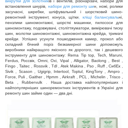
викрутки для золотник
ів і вентилів, різонарізачі, набори для
встановлення шнурів,
набори для ремонту ши
н, ножі, ролики
засучасні, шкребки, шліфувальний і шорстковий шино-
ремонтний інструмент, конуса, щітки
, кліщі балансуваль
ні,
пензлики шиномонтажні, шорсткі машинки, пилососи для
шиномонтажу, подовжувачі, століттяуматори, вимірювачі тиску
шин, молотки шиномонтажні, шиномонтажна крейда, тримачі
крейди. Успішно усунути пошкодження камер, прокол або
складний бічний поріз безкамерної шини допоможуть
виробники найкращого якісного як дорогого, так і дешевого
інструменту для шиномонтажу: Rema Tip top, Tech, Maruni,
Ferdus, Россвік, Omni, Oxi, Vipal , Alligator, Baolong , Best ,
Fingo , Taitec , Rossvik , Tdl , Atek Makina , Pso , Ruff , СибЕк ,
Sivik , Scason , Ugigrip, Intertool, Toptul, KingTony , Ampro ,
Force, Puli , Gaither , Hpmm , Airkraft , PCL , Michelin , Trisco ,
Beta , Rubbervulk . Наша доставка найпопулярніших і
найпопулярніших шиноремонтних інструментів в Україні для
ремонту шин займе один — два дні.