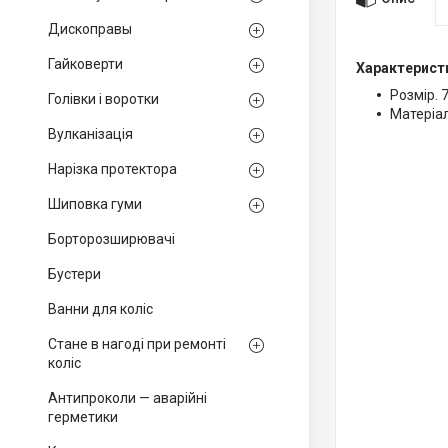
Дископравы
Гайковерти
Характерист
Розмір. 
Голівки і воротки
Матеріа
Вулканізація
Нарізка протектора
Шиповка гуми
Борторозширювачі
Бустери
Ванни для коліс
Стане в нагоді при ремонті
коліс
Антипроколи — аварійні
герметики