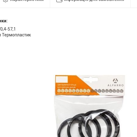
ики:
70,4-57,1
л Термопластик