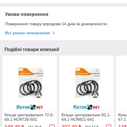
Умови повернення
Повернення товару впродовж 14 днів за домовленістю
Всі умови повернення
Подібні товари компанії
Кільце центрувальне 72,6-
Кільце центрувальне 82,1-
Кіль
60,1 HCR726-601
64,1 HCR821-641
67,1
148,40
307,40
148
₴
₴
161,30 ₴
404,47 ₴