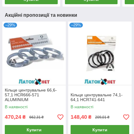
Акційні пропозиції та новинки
–29%
–29%
Кільце центрувальне 66,6-
57,1 HCR666-571
Кільце центрувальне 74,1-
ALUMINIUM
64,1 HCR741-641
В наявності
В наявності
470,24
148,40
₴
₴
662,31 ₴
209,01 ₴
Купити
Купити