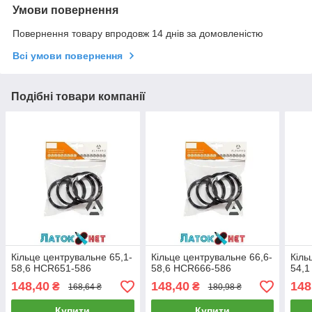
Умови повернення
Повернення товару впродовж 14 днів за домовленістю
Всі умови повернення
Подібні товари компанії
Кільце центрувальне 65,1-
Кільце центрувальне 66,6-
Кіль
58,6 HCR651-586
58,6 HCR666-586
54,1
148,40
148,40
148
₴
₴
168,64 ₴
180,98 ₴
Купити
Купити