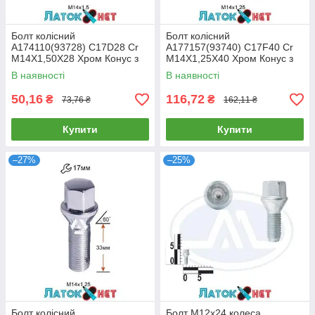
Болт колісний
Болт колісний
A174110(93728) C17D28 Cr
A177157(93740) C17F40 Cr
M14X1,50X28 Хром Конус з
M14X1,25X40 Хром Конус з
виступом ключ 17 мм
виступом ключ 17 мм
В наявності
В наявності
50,16
116,72
₴
₴
73,76 ₴
162,11 ₴
Купити
Купити
–27%
–25%
Болт колісний
Болт М12х24 колеса