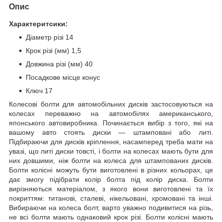
Опис
Характеритсики:
Діаметр різі 14
Крок різі (мм) 1,5
Довжина різі (мм) 40
Посадкове місце конус
Ключ 17
Колесові болти для автомобільних дисків застосовуються на
колесах переважно на автомобілях американського,
японського автовиробника. Починається вибір з того, які на
вашому авто стоять диски — штамповані або литі.
Підбираючи для дисків кріплення, насамперед треба мати на
увазі, що литі диски товсті, і болти на колесах мають бути для
них довшими, ніж болти на колеса для штампованих дисків.
Болти колісні можуть бути виготовлені в різних кольорах, це
дає змогу підібрати колір болта під колір диска. Болти
вирізняються матеріалом, з якого вони виготовлені та їх
покриттям: титанові, сталеві, нікельовані, хромовані та інші.
Вибираючи на колеса болт, варто уважно подивитися на різь,
не всі болти мають однаковий крок різі. Болти колісні мають