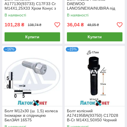
A177130(93733) C17F33 Cr
DAEWOO
M14X1,25X33 Хром Конус з
LANOS/NEXIA/NUBIRA під
виступом ключ 17 мм
ключ 17 32493
В наявності
В наявності
101,28
36,04
₴
₴
138,74 ₴
48,05 ₴
Купити
Купити
–16%
–15%
Болт М12х30 (ш. 1,5) колеса
Болт колісний
Іномарки зі спідницею
A174195BA(93750) C17D28
БелЗАН 16575
B-Cr M14X1,50X50 Чорний
Хром Конус з виступом ключ
В наявності
В наявності