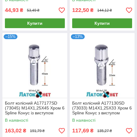
17 мм
44,93
122,50
₴
₴
53,49 ₴
144,12 ₴
Купити
Купити
–15%
–13%
Болт колісний A177177SD
Болт колісний A177130SD
(73045) M14X1,25X45 Хром 6
(73033) M14X1,25X33 Хром 6
Spline Конус із виступом
Spline Конус з виступом
діаметр Cпецключа 20 мм
діаметр Cпецключа 20 мм
В наявності
В наявності
163,02
117,69
₴
₴
191,79 ₴
135,27 ₴