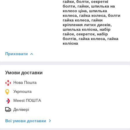
гайки, болти, секретні
болти, гайки, шпилька на
колесо ціна, шпилька
колеса, гайка колеса, болти
гайка колеса, гайки
кріплення литих дисків,
шпилька колісна, набір
гайок, секреток, набір
болтів, гайка колеса, гайка
колісна
Приховати
Умови доставки
Нова Пошта
Укрпошта
Meest ПОШТА
Делівері
Всі умови доставки