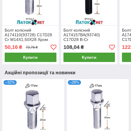
Болт колісний
Болт колісний
Болт
A174110(93728) C17D28
A174157BA(93740)
A17
Cr M14X1,50X28 Хром
C17D28 B-Cr
C17
Конус з виступом ключ 17
M14X1,50X40 Чорний
M14
50,16
108,04
122
₴
₴
73,76 ₴
мм
Хром Конус з виступом
Хром
ключ 17 мм
ключ
Купити
Купити
Акційні пропозиції та новинки
–32%
–28%