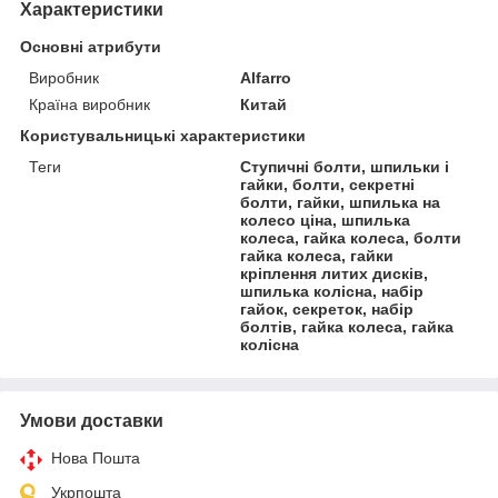
Характеристики
Основні атрибути
Виробник
Alfarro
Країна виробник
Китай
Користувальницькі характеристики
Теги
Ступичні болти, шпильки і
гайки, болти, секретні
болти, гайки, шпилька на
колесо ціна, шпилька
колеса, гайка колеса, болти
гайка колеса, гайки
кріплення литих дисків,
шпилька колісна, набір
гайок, секреток, набір
болтів, гайка колеса, гайка
колісна
Умови доставки
Нова Пошта
Укрпошта