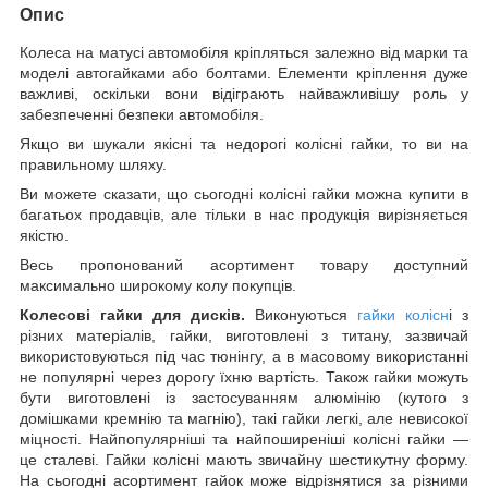
Опис
Колеса на матусі автомобіля кріпляться залежно від марки та
моделі автогайками або болтами. Елементи кріплення дуже
важливі, оскільки вони відіграють найважливішу роль у
забезпеченні безпеки автомобіля.
Якщо ви шукали якісні та недорогі колісні гайки, то ви на
правильному шляху.
Ви можете сказати, що сьогодні колісні гайки можна купити в
багатьох продавців, але тільки в нас продукція вирізняється
якістю.
Весь пропонований асортимент товару доступний
максимально широкому колу покупців.
Колесові гайки для дисків.
Виконуються
гайки колісн
і з
різних матеріалів, гайки, виготовлені з титану, зазвичай
використовуються під час тюнінгу, а в масовому використанні
не популярні через дорогу їхню вартість. Також гайки можуть
бути виготовлені із застосуванням алюмінію (кутого з
домішками кремнію та магнію), такі гайки легкі, але невисокої
міцності. Найпопулярніші та найпоширеніші колісні гайки —
це сталеві. Гайки колісні мають звичайну шестикутну форму.
На сьогодні асортимент гайок може відрізнятися за різними