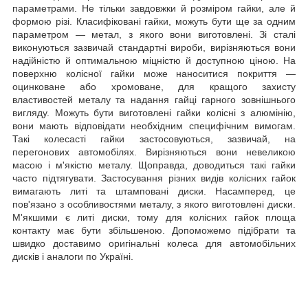
параметрами. Не тільки завдовжки й розміром гайки, але й
формою різі. Класифіковані гайки, можуть бути ще за одним
параметром — метал, з якого вони виготовлені. Зі сталі
виконуються зазвичай стандартні вироби, вирізняються вони
надійністю й оптимальною міцністю й доступною ціною. На
поверхню колісної гайки може наноситися покриття —
оцинковане або хромоване, для кращого захисту
властивостей металу та надання гайці гарного зовнішнього
вигляду. Можуть бути виготовлені гайки колісні з алюмінію,
вони мають відповідати необхідним специфічним вимогам.
Такі колесасті гайки застосовуються, зазвичай, на
перегонових автомобілях. Вирізняються вони невеликою
масою і м'якістю металу. Щоправда, доводиться такі гайки
часто підтягувати. Застосування різних видів колісних гайок
вимагають литі та штамповані диски. Насамперед, це
пов'язано з особливостями металу, з якого виготовлені диски.
М'якшими є литі диски, тому для колісних гайок площа
контакту має бути збільшеною. Допоможемо підібрати та
швидко доставимо оригінальні колеса для автомобільних
дисків і аналоги по Україні.