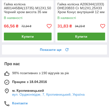
Гайка колісна
Гайка колісна A206344(1033)
A801445BA(13735) M12X1,50
DHE20B33 Cr M12X1,25X33
Чорний хром висота 35 мм
Хром Конус внутрішній 12 мм
Конус з виступом закритий
шестигранник діаметр 20 мм
В наявності
В наявності
ключ 19 мм
66,56
31,83
₴
₴
72,34 ₴
34,23 ₴
Купити
Купити
Показати ще
Про нас
98% позитивних з 190 відгуків за рік
Працює з 18.04.2016
м. Кропивницький
вул. Орджонікідзе, 7, Кропивницький, Україна
Контакти