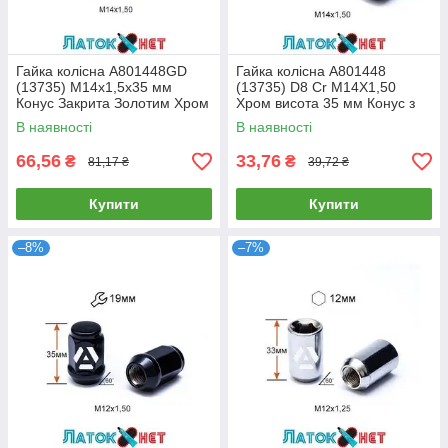
Гайка колісна A801448GD
Гайка колісна A801448
(13735) M14х1,5х35 мм
(13735) D8 Cr M14X1,50
Конус Закрита Золотим Хром
Хром висота 35 мм Конус з
Ключ 19
виступом закриті ключ 19 мм
В наявності
В наявності
66,56
33,76
₴
₴
81,17 ₴
39,72 ₴
Купити
Купити
–8%
–7%