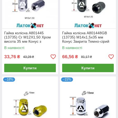
Гайка колісна A801445
Гайка колісна A801448GB
(13735) Cr M12X1,50 Хром
(13735) M14х1,5х35 мм
висота 35 мм Конус з
Конус Закрита Темно-сірий
виступом закритий ключ 19
Ключ 19
В наявності
В наявності
мм
33,76
66,56
₴
₴
43,28 ₴
81,17 ₴
Купити
Купити
–18%
–15%