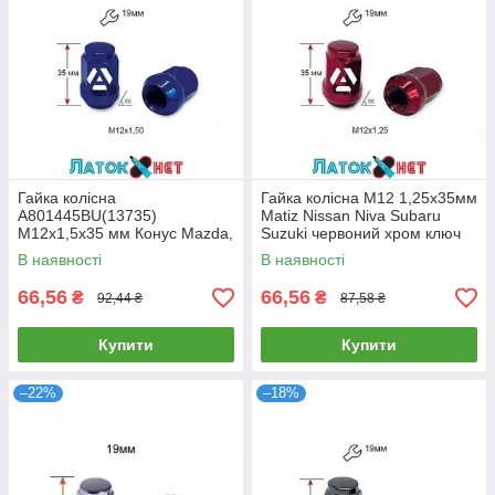
Гайка колісна
Гайка колісна M12 1,25х35мм
A801445BU(13735)
Matiz Nissan Niva Subaru
M12х1,5х35 мм Конус Mazda,
Suzuki червоний хром ключ
Kia, Hyundai, Daihatsu
19 A801444RD (13735)
В наявності
В наявності
Закрита Синій Хром Ключ 19
66,56
66,56
₴
₴
92,44 ₴
87,58 ₴
Купити
Купити
–22%
–18%