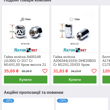
Подібні товари компанії
Гайка колісна A400148
Гайка колісна
Болт
(11300) Cr D17 Cr
A206344(1033) DHE20B33
A17
M14X1,50 Хром висота 21
Cr M12X1,25X33 Хром
C17
мм Конус з виступом
Конус внутрішній 12 мм
M14
35,69
31,83
120
₴
₴
38,38 ₴
34,23 ₴
відкрита ключ 19 мм
шестигранник діаметр 20
Хром
мм
ключ
Купити
Купити
Акційні пропозиції та новинки
–28%
–24%