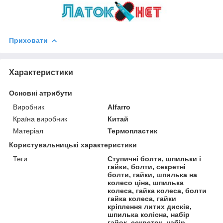
Приховати
Характеристики
Основні атрибути
Виробник
Alfarro
Країна виробник
Китай
Матеріал
Термопластик
Користувальницькі характеристики
Теги
Ступичні болти, шпильки і
гайки, болти, секретні
болти, гайки, шпилька на
колесо ціна, шпилька
колеса, гайка колеса, болти
гайка колеса, гайки
кріплення литих дисків,
шпилька колісна, набір
гайок, секреток, набір