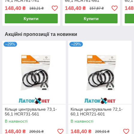
74,1 HCR761-741
66,1 HCR761-661
60,1
148,40
148,40
148
₴
₴
183,21 ₴
157,87 ₴
Купити
Купити
Акційні пропозиції та новинки
–29%
–29%
Кільце центрувальне 73,1-
Кільце центрувальне 72,1-
56,1 HCR731-561
60,1 HCR721-601
В наявності
В наявності
148,40
148,40
₴
₴
209,01 ₴
209,01 ₴