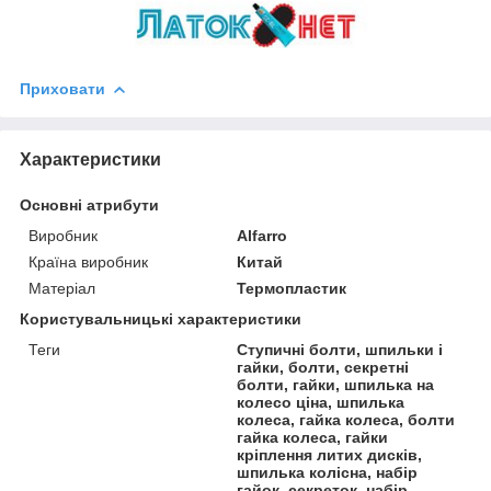
Приховати
Характеристики
Основні атрибути
Виробник
Alfarro
Країна виробник
Китай
Матеріал
Термопластик
Користувальницькі характеристики
Теги
Ступичні болти, шпильки і
гайки, болти, секретні
болти, гайки, шпилька на
колесо ціна, шпилька
колеса, гайка колеса, болти
гайка колеса, гайки
кріплення литих дисків,
шпилька колісна, набір
гайок, секреток, набір