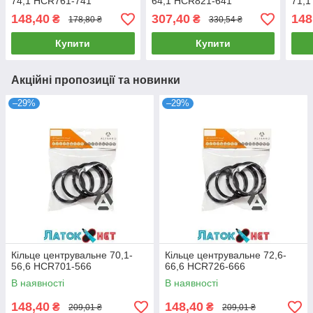
74,1 HCR761-741
64,1 HCR821-641
71,1
148,40
307,40
148
₴
₴
178,80 ₴
330,54 ₴
Купити
Купити
Акційні пропозиції та новинки
–29%
–29%
Кільце центрувальне 70,1-
Кільце центрувальне 72,6-
56,6 HCR701-566
66,6 HCR726-666
В наявності
В наявності
148,40
148,40
₴
₴
209,01 ₴
209,01 ₴