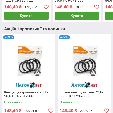
71,1 HCR726-711
66,6 HCR671-666
56,6
148,40
148,40
148
₴
₴
178,80 ₴
183,21 ₴
Купити
Купити
Акційні пропозиції та новинки
–29%
–29%
Кільце центрувальне 70,1-
Кільце центрувальне 72,6-
56,6 HCR701-566
66,6 HCR726-666
В наявності
В наявності
148,40
148,40
₴
₴
209,01 ₴
209,01 ₴