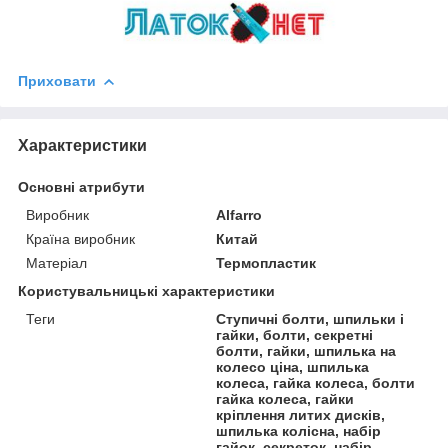
Приховати
Характеристики
Основні атрибути
Виробник
Alfarro
Країна виробник
Китай
Матеріал
Термопластик
Користувальницькі характеристики
Теги
Ступичні болти, шпильки і
гайки, болти, секретні
болти, гайки, шпилька на
колесо ціна, шпилька
колеса, гайка колеса, болти
гайка колеса, гайки
кріплення литих дисків,
шпилька колісна, набір
гайок, секреток, набір