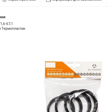
ики:
71,6-67,1
л Термопластик