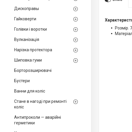
Дископравы
Гайковерти
Характерист
Розмір. 
Голівки і воротки
Матеріа
Вулканізація
Нарізка протектора
Шиповка гуми
Борторозширювачі
Бустери
Ванни для коліс
Стане в нагоді при ремонті
коліс
Антипроколи — аварійні
герметики