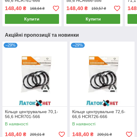
66,6 HCR761-666
58,6 HCR666-586
71,1
148,40
148,40
148
₴
₴
168,64 ₴
159,57 ₴
Купити
Купити
Акційні пропозиції та новинки
–29%
–29%
Кільце центрувальне 70,1-
Кільце центрувальне 72,6-
56,6 HCR701-566
66,6 HCR726-666
В наявності
В наявності
148,40
148,40
₴
₴
209,01 ₴
209,01 ₴