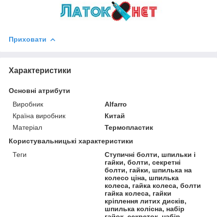
Приховати
Характеристики
Основні атрибути
Виробник
Alfarro
Країна виробник
Китай
Матеріал
Термопластик
Користувальницькі характеристики
Теги
Ступичні болти, шпильки і
гайки, болти, секретні
болти, гайки, шпилька на
колесо ціна, шпилька
колеса, гайка колеса, болти
гайка колеса, гайки
кріплення литих дисків,
шпилька колісна, набір
гайок, секреток, набір