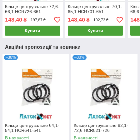
Кільце центрувальне 72,6-
Кільце центрувальне 70,1-
Кіль
66,1 HCR726-661
65,1 HCR701-651
66,6
148,40
148,40
148
₴
₴
197,87 ₴
192,73 ₴
Купити
Купити
Акційні пропозиції та новинки
–30%
–30%
Кільце центрувальне 64,1-
Кільце центрувальне 82,1-
54,1 HCR641-541
72,6 HCR821-726
В наявності
В наявності