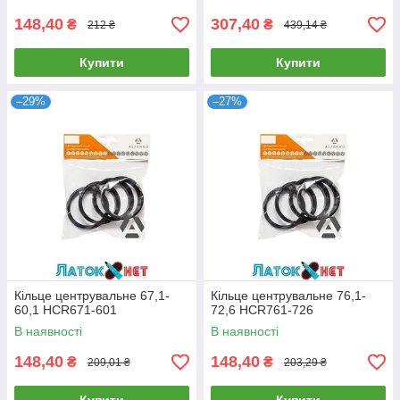
148,40
307,40
₴
₴
212 ₴
439,14 ₴
Купити
Купити
–29%
–27%
Кільце центрувальне 67,1-
Кільце центрувальне 76,1-
60,1 HCR671-601
72,6 HCR761-726
В наявності
В наявності
148,40
148,40
₴
₴
209,01 ₴
203,29 ₴