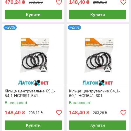
470,24
148,40
₴
₴
662,31 ₴
209,01 ₴
Купити
Купити
–28%
–27%
Кільце центрувальне 69,1-
Кільце центрувальне 64,1-
54,1 HCR691-541
60,1 HCR641-601
В наявності
В наявності
148,40
148,40
₴
₴
206,11 ₴
203,29 ₴
Купити
Купити