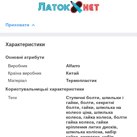
Приховати
Характеристики
Основні атрибути
Виробник
Alfarro
Країна виробник
Китай
Матеріал
Термопластик
Користувальницькі характеристики
Теги
Ступичні болти, шпильки і
гайки, болти, секретні
болти, гайки, шпилька на
колесо ціна, шпилька
колеса, гайка колеса, болти
гайка колеса, гайки
кріплення литих дисків,
шпилька колісна, набір
гайок, секреток, набір