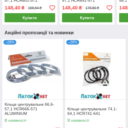
57,1 HCR601-571
57,1 HCR691-571
58,1
148,40
148,40
148
₴
₴
168,64 ₴
178,80 ₴
Купити
Купити
Акційні пропозиції та новинки
–29%
–29%
Кільце центрувальне 66,6-
57,1 HCR666-571
Кільце центрувальне 74,1-
ALUMINIUM
64,1 HCR741-641
В наявності
В наявності