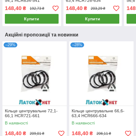
54,1 HCR634-541
63,4 HCR726-634
56,6
148,40
148,40
148
₴
₴
192,73 ₴
203,29 ₴
Купити
Купити
Акційні пропозиції та новинки
–29%
–28%
Кільце центрувальне 72,1-
Кільце центрувальне 66,6-
66,1 HCR721-661
63,4 HCR666-634
В наявності
В наявності
148,40
148,40
₴
₴
209,01 ₴
206,11 ₴