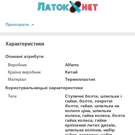
Приховати
Характеристики
Основні атрибути
Виробник
Alfarro
Країна виробник
Китай
Матеріал
Термопластик
Користувальницькі характеристики
Теги
Ступичні болти, шпильки і
гайки, болти, секретні
болти, гайки, шпилька на
колесо ціна, шпилька
колеса, гайка колеса, болти
гайка колеса, гайки
кріплення литих дисків,
шпилька колісна, набір
гайок, секреток, набір