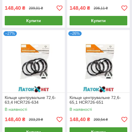
148,40
148,40
₴
₴
209,01 ₴
206,11 ₴
Купити
Купити
–27%
–26%
Кільце центрувальне 72,6-
Кільце центрувальне 72,6-
63,4 HCR726-634
65,1 HCR726-651
В наявності
В наявності
148,40
148,40
₴
₴
203,29 ₴
200,54 ₴