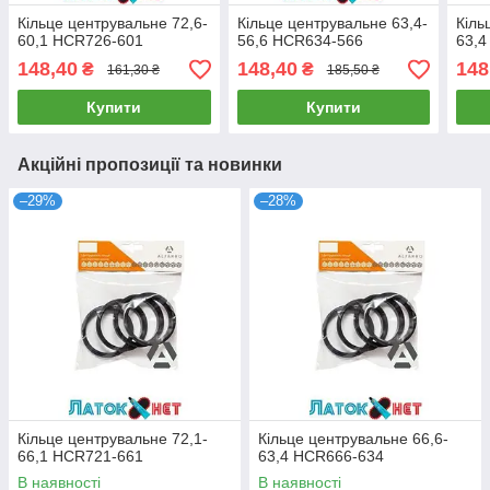
Кільце центрувальне 72,6-
Кільце центрувальне 63,4-
Кіль
60,1 HCR726-601
56,6 HCR634-566
63,4
148,40
148,40
148
₴
₴
161,30 ₴
185,50 ₴
Купити
Купити
Акційні пропозиції та новинки
–29%
–28%
Кільце центрувальне 72,1-
Кільце центрувальне 66,6-
66,1 HCR721-661
63,4 HCR666-634
В наявності
В наявності