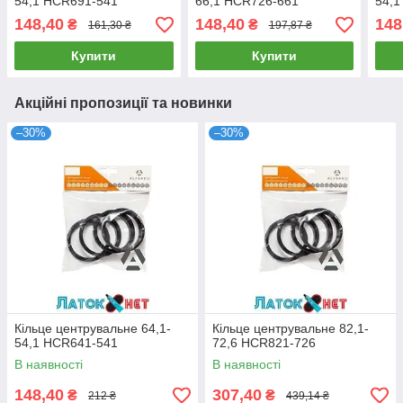
54,1 HCR691-541
66,1 HCR726-661
54,1
148,40
148,40
148
₴
₴
161,30 ₴
197,87 ₴
Купити
Купити
Акційні пропозиції та новинки
–30%
–30%
Кільце центрувальне 64,1-
Кільце центрувальне 82,1-
54,1 HCR641-541
72,6 HCR821-726
В наявності
В наявності
148,40
307,40
₴
₴
212 ₴
439,14 ₴