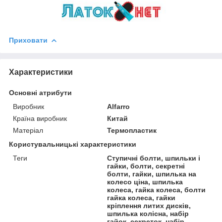
Приховати
Характеристики
Основні атрибути
Виробник
Alfarro
Країна виробник
Китай
Матеріал
Термопластик
Користувальницькі характеристики
Теги
Ступичні болти, шпильки і
гайки, болти, секретні
болти, гайки, шпилька на
колесо ціна, шпилька
колеса, гайка колеса, болти
гайка колеса, гайки
кріплення литих дисків,
шпилька колісна, набір
гайок, секреток, набір